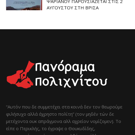
ΨΑΡΙΑΝΟΥ ΠΑΡΟΥΣΙΑΖΕΤΑΙ ΣΤΙΣ 2
ΑΥΓΟΥΣΤΟΥ ΣΤΗ ΒΡΙΣΑ
“Αυτόν που δε συμμετέχει στα κοινά δεν τον θεωρούμε
φιλήσυχο αλλά άχρηστο πολίτη” (τον μηδέν τών δε
μετέχοντα ουκ απράγμονα αλλ αχρείον νομίζομεν). Το
είπε ο Περικλής, το έγραψε ο Θουκυδίδης,