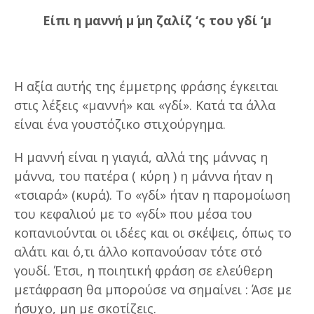
Είπι η μαννή μ΄ μη ζαλίζ ‘ς του γδί ‘μ
Η αξία αυτής της έμμετρης φράσης έγκειται
στις λέξεις «μαννή» και «γδί». Κατά τα άλλα
είναι ένα γουστόζικο στιχούργημα.
Η μαννή είναι η γιαγιά, αλλά της μάννας η
μάννα, του πατέρα ( κύρη ) η μάννα ήταν η
«τσιαρά» (κυρά). Το «γδί» ήταν η παρομοίωση
του κεφαλιού με το «γδί» που μέσα του
κοπανιούνται οι ιδέες και οι σκέψεις, όπως το
αλάτι και ό,τι άλλο κοπανούσαν τότε στό
γουδί. Έτσι, η ποιητική φράση σε ελεύθερη
μετάφραση θα μπορούσε να σημαίνει : Άσε με
ήσυχο, μη με σκοτίζεις.