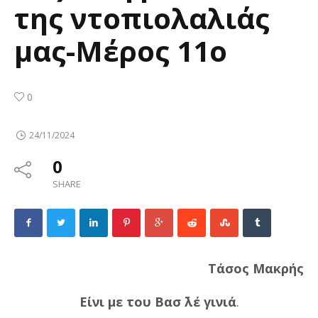
της ντοπιολαλιάς
μας-Μέρος 11ο
0
24/11/2024
0
SHARE
Τάσος Μακρής
Είνι με του Βασ ΄λέ γινιά
.