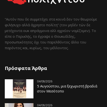
“Αυτόν που δε συμμετέχει στα κοινά δεν τον θεωρούμε
φιλήσυχο αλλά άχρηστο πολίτη” (τον μηδέν τών δε
μετέχοντα ουκ απράγμονα αλλ αχρείον νομίζομεν). Το
είπε ο Περικλής, το έγραψε ο Θουκυδίδης,
προσωπικότητες όχι του παρελθόντος άλλο του
παρόντος και, κυρίως, του μέλλοντος.
Πρόσφατα Άρθρα
04/08/2026
5 Αυγούστου, μια ξεχωριστή βραδιά
στον Μεσότοπο
04/08/2026