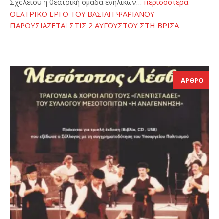
Σχολείου η θεατρική ομάδα ενηλίκων…
περισσότερα
ΘΕΑΤΡΙΚΟ ΕΡΓΟ ΤΟΥ ΒΑΣΙΛΗ ΨΑΡΙΑΝΟΥ
ΠΑΡΟΥΣΙΑΖΕΤΑΙ ΣΤΙΣ 2 ΑΥΓΟΥΣΤΟΥ ΣΤΗ ΒΡΙΣΑ
ΑΡΘΡΟ