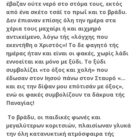
έβαζαν ούτε νερό στο στόμα τους, εκτός
από ένα σκέτο τσάϊ το πρωΐ και το βράδυ.
Δεν έπιαναν επίσης όλη την ημέρα στα
χέρια τους μαχαίρι ή και αιχμηρό
αντικείμενο, λόγω τής «λόγχης που
εκεντήθη ο Χριστός»! Το δε φαγητό τής
ημέρας ήταν και είναι οι φακές, χωρίς λάδι
εννοείται και μόνο με ξύδι. Το ξύδι
συμβολίζει «το όξος και χολή» που
έδωσαν στον Ιησού πάνω στον Σταυρό «…
και εις την δίψαν μου επότισάν με όξος»,
ενώ οι φακές συμβολίζουν τα δάκρυα τής
Παναγίας!
Το βράδυ, οι παιδικές φωνές και
μεγαλύτερων κοριτσιών, πλαισίωναν γλυκά
την όλη κατανυκτική ατμόσφαιρα τής