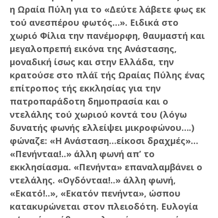
η Ωραία Πύλη για το «Δεύτε λάβετε φως εκ
τού ανεσπέρου φωτός…». Ειδικά στο
χωριό Φίλια την πανέμορφη, θαυμαστή και
μεγαλοπρεπή εικόνα της Ανάστασης,
μοναδική ίσως και στην Ελλάδα, την
κρατούσε στο πλάϊ τής Ωραίας Πύλης ένας
επίτροπος τής εκκλησίας για την
πατροπαράδοτη δημοπρασία και ο
ντελάλης τού χωριού κοντά του (λόγω
δυνατής φωνής ελλείψει μικροφώνου….)
φώναζε: «Η Ανάσταση…είκοσι δραχμές»…
«Πενήνταα!..» άλλη φωνή απ’ το
εκκλησίασμα. «Πενήντα» επαναλαμβάνει ο
ντελάλης. «Ογδόνταα!..» άλλη φωνή,
«Εκατό!..», «Εκατόν πενήντα», ώσπου
κατακυρώνεται στον πλειοδότη. Ευλογία