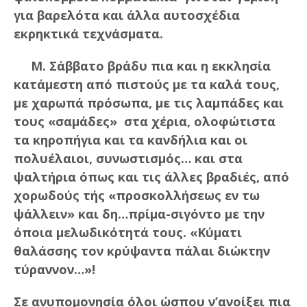
για βαρελότα και άλλα αυτοσχέδια
εκρηκτικά τεχνάσματα.
Μ. Σάββατο βράδυ πια και η εκκλησία
κατάμεστη από πιστούς με τα καλά τους,
με χαρωπά πρόσωπα, με τις λαμπάδες και
τους «σαμάδες» στα χέρια, ολοφώτιστα
τα κηροπήγια και τα κανδήλια και οι
πολυέλαιοι, συνωστισμός… και στα
ψαλτήρια όπως και τις άλλες βραδιές, από
χορωδούς τής «προσκολλήσεως εν τω
ψάλλειν» και δη…πρίμα-σιγόντο με την
όποια μελωδικότητά τους. «Κύματι
θαλάσσης τον κρύψαντα πάλαι διώκτην
τύραννον…»!
Σε ανυπομονησία όλοι ώσπου ν’ανοίξει πια