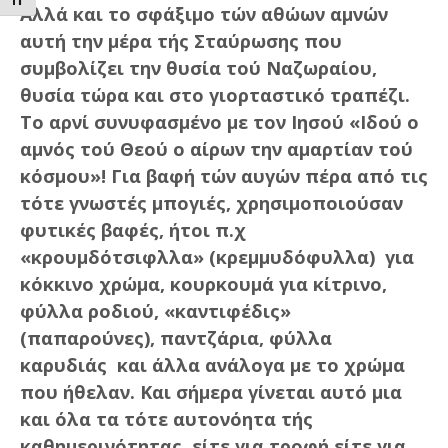
ΕΝΑΛΛΑΓΗ ΜΕΓΕΘΟΥΣ ΓΡΑΜΜΑΤΩΝ
Αλλά και το σφάξιμο τών αθώων αμνών
αυτή την μέρα τής Σταύρωσης που
συμβολίζει την θυσία τού Ναζωραίου,
θυσία τώρα και στο γιορταστικό τραπέζι.
Το αρνί συνυφασμένο με τον Ιησού «Ιδού ο
αμνός τού Θεού ο αίρων την αμαρτίαν τού
κόσμου»! Για βαφή τών αυγών πέρα από τις
τότε γνωστές μπογιές, χρησιμοποιούσαν
φυτικές βαφές, ήτοι π.χ
«κρουμδότσιφλλα» (κρεμμυδόφυλλα) για
κόκκινο χρώμα, κουρκουμά για κίτρινο,
φύλλα ροδιού, «καντιφέδις»
(παπαρούνες), παντζάρια, φύλλα
καρυδιάς και άλλα ανάλογα με το χρώμα
που ήθελαν. Και σήμερα γίνεται αυτό μια
και όλα τα τότε αυτονόητα τής
καθημερινότητας, είτε για τροφή είτε για