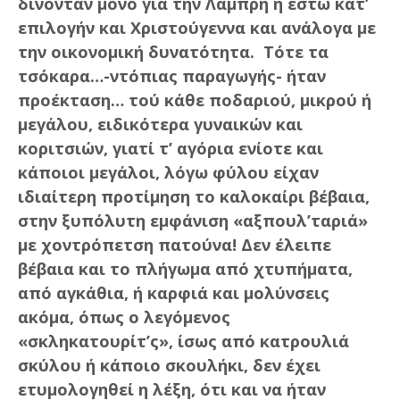
δίνονταν μόνο για την Λαμπρή ή έστω κατ’
επιλογήν και Χριστούγεννα και ανάλογα με
την οικονομική δυνατότητα. Τότε τα
τσόκαρα…-ντόπιας παραγωγής- ήταν
προέκταση… τού κάθε ποδαριού, μικρού ή
μεγάλου, ειδικότερα γυναικών και
κοριτσιών, γιατί τ’ αγόρια ενίοτε και
κάποιοι μεγάλοι, λόγω φύλου είχαν
ιδιαίτερη προτίμηση το καλοκαίρι βέβαια,
στην ξυπόλυτη εμφάνιση «αξπουλ’ταριά»
με χοντρόπετση πατούνα! Δεν έλειπε
βέβαια και το πλήγωμα από χτυπήματα,
από αγκάθια, ή καρφιά και μολύνσεις
ακόμα, όπως ο λεγόμενος
«σκληκατουρίτ’ς», ίσως από κατρουλιά
σκύλου ή κάποιο σκουλήκι, δεν έχει
ετυμολογηθεί η λέξη, ότι και να ήταν