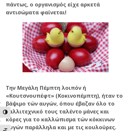
πάντως, ο οργανισμός είχε αρκετά
αντισώματα φαίνεται!
Την Μεγάλη Πέμπτη λοιπόν ή
«Κουτσνουπέφτ» (Κοκινοπέμπτη), ήταν το
βάψιμο τών αυγών, όπου έβαζαν όλο το
καλλιτεχνικό τους ταλέντο μάνες και
ΕΝΑΛΛΑΓΗ ΥΨΗΛΗΣ ΑΝΤΙΘΕΣΗΣ
κόρες για το καλλώπισμα τών κόκκινων
αυγών παράλληλα και με τις κουλούρες.