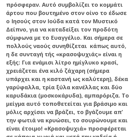
πρόσφεραν. Αυτό συμβολίζει το κομμάτι
άρτου που βουτημένο στον οίνο το έδωσε
ο Ιησούς στον Ιούδα κατά τον Μυστικό
Δείπνο, για να καταδείξει τον προδότη
σύμφωνα με το Ευαγγέλιο. Και σήμερα σε
πολλούς ναούς συνηθίζεται κάπως αυτό,
η δε συνταγή τής «κρασοψυχιάς» είναι η
εξής: Για ενάμισι λίτρο ημίγλυκο κρασί,
χρειάζεται ένα κιλό ζάχαρη (σήμερα
υπάρχει και η καστανή ως καλύτερη), δέκα
γαρύφαλλα, τρία ξύλα κανέλλας και δύο
καρυδάκια (μοσκοκάρυδα), αμπαρόριζα. Το
μείγμα αυτό τοποθετείται για βράσιμο και
μόλις αρχίσει να βράζει, το βγάζουμε απ’
την φωτιά να κρυώσει, το σουρώνουμε και
είναι έτοιμο! «Κρασοψυχιά» προσφέρεται
σε κάποια χωριά και μετά την κηδεία ή