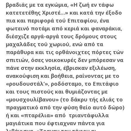
βραδιάς με τα εγκώμια, «Η ζωή εν τάφω
κατετετέθης Χριστέ…» και κατά την έξοδο
πια και περιφορά τού Επιταφίου, ένα
φωτεινό ποτάμι από κεριά και φαναράκια,
διέσχιζε αργά-αργά τους δρόμους στους
μαχαλάδες τού χωριού, ενώ από τα
παράθυρα και τις ορθάνοιχτες πόρτες τών
σπιτιών, όσες νοικοκυρές δεν μπόρεσαν να
πάνε στην εκκλησία, έβρισκαν εξιλέωση,
ανακούφιση και βοήθεια, ραίνοντας με το
«ρουδουστάλ’», ροδόσταμο, το Επιτάφιο
και τους πιστούς και θυμιάζοντας με
«μουσχουλίβανου» (το δάκρυ τής ελιάς το
πραγματικό από την φύση θείο αυτό δώρο)
ή και «πταρέλια» από τριαντάφυλλα
μαγιάτικα που έφτιαχναν πάντα για
λιβάνισμα. «Έραναν τον τάφον αι