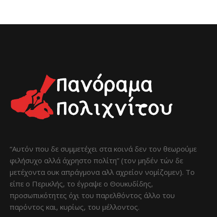
“Αυτόν που δε συμμετέχει στα κοινά δεν τον θεωρούμε
φιλήσυχο αλλά άχρηστο πολίτη” (τον μηδέν τών δε
μετέχοντα ουκ απράγμονα αλλ αχρείον νομίζομεν). Το
είπε ο Περικλής, το έγραψε ο Θουκυδίδης,
προσωπικότητες όχι του παρελθόντος άλλο του
παρόντος και, κυρίως, του μέλλοντος.