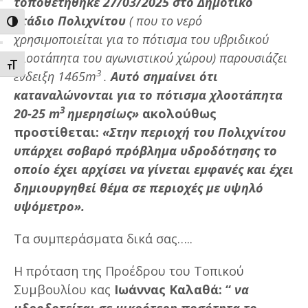
τοποθετήθηκε 27/03/2025 στο Δημοτικό
Στάδιο Πολιχνίτου
( που το νερό
ΕΝΑΛΛΑΓΗ ΥΨΗΛΗΣ ΑΝΤΙΘΕΣΗΣ
χρησιμοποιείται για το πότισμα του υβριδικού
χλοοτάπητα του αγωνιστικού χώρου) παρουσιάζει
ΕΝΑΛΛΑΓΗ ΜΕΓΕΘΟΥΣ ΓΡΑΜΜΑΤΩΝ
3
ένδειξη 1465
m
.
Αυτό σημαίνει ότι
καταναλώνονται για το πότισμα χλοοτάπητα
3
20-25 m
ημερησίως»
ακολούθως
προστίθεται:
«Στην περιοχή του Πολιχνίτου
υπάρχει σοβαρό πρόβλημα υδροδότησης το
οποίο έχει αρχίσει να γίνεται εμφανές και έχει
δημιουργηθεί θέμα σε περιοχές με υψηλό
υψόμετρο».
Τα συμπεράσματα δικά σας…..
Η πρόταση της Προέδρου του Τοπικού
Συμβουλίου κας
Ιωάννας Καλαθά: “
να