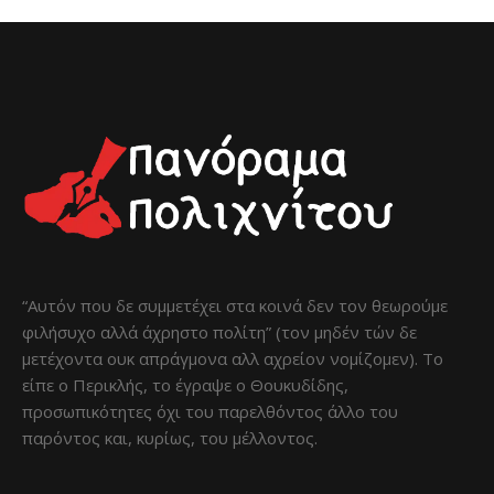
“Αυτόν που δε συμμετέχει στα κοινά δεν τον θεωρούμε
φιλήσυχο αλλά άχρηστο πολίτη” (τον μηδέν τών δε
μετέχοντα ουκ απράγμονα αλλ αχρείον νομίζομεν). Το
είπε ο Περικλής, το έγραψε ο Θουκυδίδης,
προσωπικότητες όχι του παρελθόντος άλλο του
παρόντος και, κυρίως, του μέλλοντος.