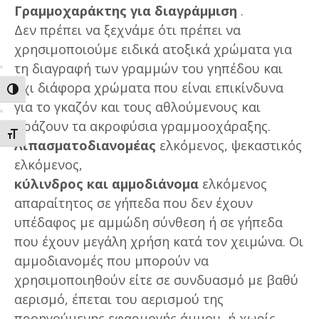
Γραμμοχαράκτης για διαγράμμιση
.
Δεν πρέπει να ξεχνάμε ότι πρέπει να
χρησιμοποιούμε ειδικά ατοξικά χρώματα για
τη διαγραφή των γραμμών του γηπέδου και
όχι διάφορα χρώματα που είναι επικίνδυνα
ΕΝΑΛΛΑΓΗ ΥΨΗΛΗΣ ΑΝΤΙΘΕΣΗΣ
για το γκαζόν και τους αθλούμενους και
φράζουν τα ακροφύσια γραμμοοχάραξης.
ΕΝΑΛΛΑΓΗ ΜΕΓΕΘΟΥΣ ΓΡΑΜΜΑΤΩΝ
Λιπασματοδιανομέας
ελκόμενος, ψεκαστικός
ελκόμενος,
κύλινδρος και αμμοδιάνομα
ελκόμενος
απαραίτητος σε γήπεδα που δεν έχουν
υπέδαφος με αμμώδη σύνθεση ή σε γήπεδα
που έχουν μεγάλη χρήση κατά τον χειμώνα. Οι
αμμοδιανομές που μπορούν να
χρησιμοποιηθούν είτε σε συνδυασμό με βαθύ
αερισμό, έπεται του αερισμού της
προηγούμενης εφαρμογής άμμου, ή χωρίς