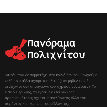
“Αυτόν που δε συμμετέχει στα κοινά δεν τον θεωρούμε
φιλήσυχο αλλά άχρηστο πολίτη” (τον μηδέν τών δε
μετέχοντα ουκ απράγμονα αλλ αχρείον νομίζομεν). Το
είπε ο Περικλής, το έγραψε ο Θουκυδίδης,
προσωπικότητες όχι του παρελθόντος άλλο του
παρόντος και, κυρίως, του μέλλοντος.