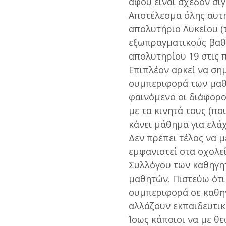
αφού είναι σχεδόν σίγ
Αποτέλεσμα όλης αυτή
απολυτήριο Λυκείου (τ
εξωπραγματικούς βαθ
απολυτηρίου 19 στις π
Επιπλέον αρκεί να ση
συμπεριφορά των μαθη
φαινόμενο οι διάφορο
με τα κινητά τους (π
κάνει μάθημα για ελά
Δεν πρέπει τέλος να μ
εμφανιστεί στα σχολε
Συλλόγου των καθηγητ
μαθητών. Πιστεύω ότι
συμπεριφορά σε καθηγ
αλλάζουν εκπαιδευτικ
Ίσως κάποιοι να με θ