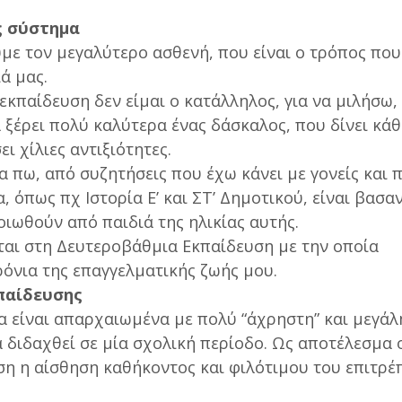
ς
σύστημα
ε τον μεγαλύτερο ασθενή, που είναι ο τρόπος που
ά μας.
εκπαίδευση δεν είμαι ο κατάλληλος, για να μιλήσω,
 ξέρει πολύ καλύτερα ένας δάσκαλος, που δίνει κά
ι χίλιες αντιξιότητες.
 πω, από συζητήσεις που έχω κάνει με γονείς και π
α, όπως πχ Ιστορία Ε’ και ΣΤ’ Δημοτικού, είναι βασα
οιωθούν από παιδιά της ηλικίας αυτής.
εται στη Δευτεροβάθμια Εκπαίδευση με την οποία
όνια της επαγγελματικής ζωής μου.
κπαίδευσης
α είναι απαρχαιωμένα με πολύ “άχρηστη” και μεγάλ
α διδαχθεί σε μία σχολική περίοδο. Ως αποτέλεσμα 
ση η αίσθηση καθήκοντος και φιλότιμου του επιτρέπ