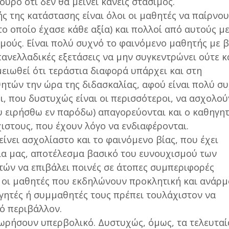
ουρο ότι δεν θα μείνει κανείς στάσιμος.
ς της κατάστασης είναι όλοι οι μαθητές να παίρνο
ο οποίο έχασε κάθε αξία) και πολλοί από αυτούς μ
μούς. Είναι πολύ συχνό το φαινόμενο μαθητής με 
ανελλαδικές εξετάσεις να μην συγκεντρώνει ούτε κ
μειωθεί ότι τεράστια διαφορά υπάρχει και στη
τών την ώρα της διδασκαλίας, αφού είναι πολύ συ
ι, που δυστυχώς είναι οι περισσότεροι, να ασχολού
ου ειρήσθω εν παρόδω) απαγορεύονται και ο καθηγη
χιστους, που έχουν λόγο να ενδιαφέρονται.
είνει ασχολίαστο και το φαινόμενο βίας, που έχει
ία μας, αποτέλεσμα βασικό του ευνουχισμού των
ών να επιβάλει ποινές σε άτοπες συμπεριφορές
 οι μαθητές που εκδηλώνουν προκλητική και ανάρ
ητές ή συμμαθητές τους πρέπει τουλάχιστον να
ό περιβάλλον.
εωρήσουν υπερβολικό. Δυστυχώς, όμως, τα τελευταί