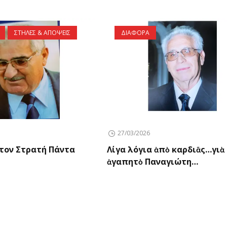
ΣΤΗΛΕΣ & ΑΠΟΨΕΙΣ
ΔΙΑΦΟΡΑ
27/03/2026
τον Στρατή Πάντα
Λίγα λόγια ἀπὸ καρδιᾶς…γιὰ
ἀγαπητὸ Παναγιώτη…