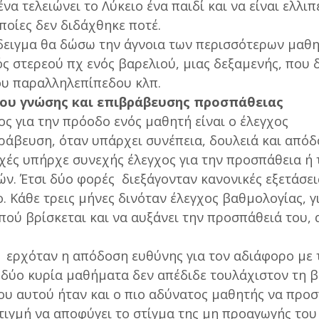
να τελειώνει το Λύκειο ένα παιδί και να είναι ελλιπ
οποίες δεν διδάχθηκε ποτέ.
δειγμα θα δώσω την άγνοια των περισσότερων μαθ
ός στερεού πχ ενός βαρελιού, μιας δεξαμενής, που 
ου παραλληλεπίπεδου κλπ.
χου γνώσης και επιβράβευσης προσπάθειας
ς για την πρόοδο ενός μαθητή είναι ο έλεγχος
ράβευση, όταν υπάρχει συνέπεια, δουλειά και απόδ
χές υπήρχε συνεχής έλεγχος για την προσπάθεια ή 
ν. Έτσι δύο φορές διεξάγονταν κανονικές εξετάσει
. Κάθε τρεις μήνες δινόταν έλεγχος βαθμολογίας, γ
πού βρίσκεται και να αυξάνει την προσπάθειά του, 
ς ερχόταν η απόδοση ευθύνης για τον αδιάφορο με 
 δύο κυρία μαθήματα δεν απέδιδε τουλάχιστον τη β
υ αυτού ήταν και ο πιο αδύνατος μαθητής να προ
τιγμή να αποφύγει το στίγμα της μη προαγωγής του