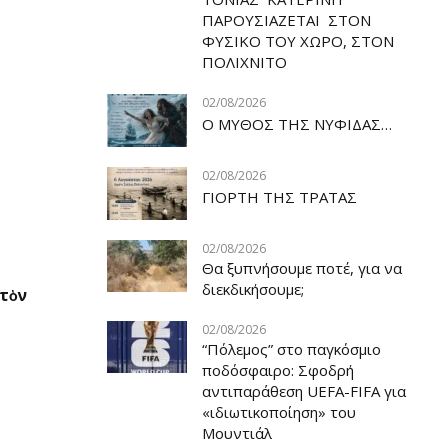
ΠΑΡΟΥΣΙΑΖΕΤΑΙ ΣΤΟΝ
ΦΥΣΙΚΟ ΤOY ΧΩΡΟ, ΣΤΟΝ
ΠΟΛΙΧΝΙΤΟ
ΕΠΙΚΑΙΡΟΤΗΤΑ
ΠΟΛΙΧΝΙΤΟΣ
ΠΟΛΙ
02/08/2026
Ο ΜΥΘΟΣ ΤΗΣ ΝΥΦΙΔΑΣ…
02/08/2026
ΓΙΟΡΤΗ ΤΗΣ ΤΡΑΤΑΣ
02/08/2026
23/02/2025
01/12
Θα ξυπνήσουμε ποτέ, για να
διεκδικήσουμε;
 τὸν
Αποχαιρετισμός σε ένα φίλο και
Όταν ο
μια εποχή
εποχές
02/08/2026
“Πόλεμος” στο παγκόσμιο
ποδόσφαιρο: Σφοδρή
αντιπαράθεση UEFA-FIFA για
«ιδιωτικοποίηση» του
Μουντιάλ