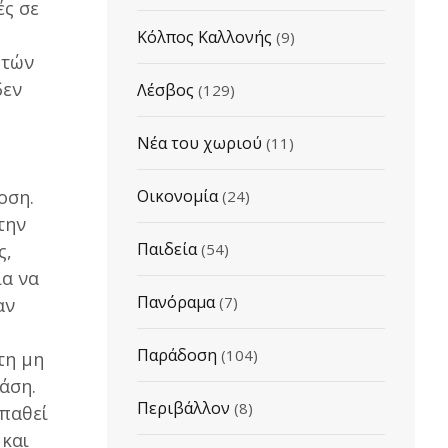
ές σε
Κόλπος Καλλονής
(9)
ητών
δεν
Λέσβος
(129)
Νέα του χωριού
(11)
οση.
Οικονομία
(24)
την
Παιδεία
ς,
(54)
ια να
Πανόραμα
(7)
αν
Παράδοση
(104)
τη μη
άση.
Περιβάλλον
(8)
σπαθεί
 και