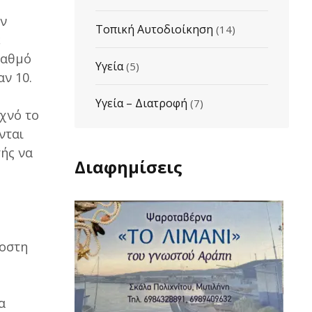
υν
Τοπική Αυτοδιοίκηση
(14)
ε
βαθμό
Υγεία
(5)
αν 10.
Υγεία – Διατροφή
(7)
χνό το
νται
τής να
Διαφημίσεις
μοστη
α