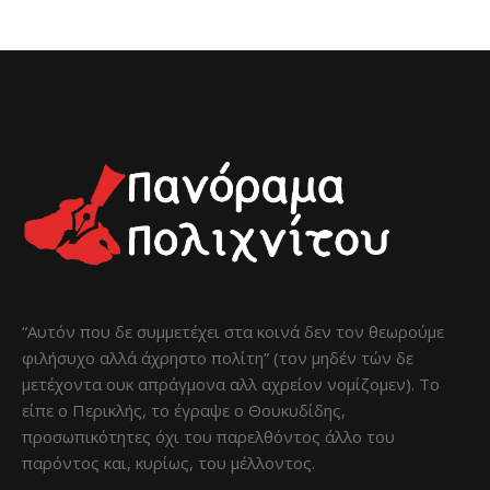
“Αυτόν που δε συμμετέχει στα κοινά δεν τον θεωρούμε
φιλήσυχο αλλά άχρηστο πολίτη” (τον μηδέν τών δε
μετέχοντα ουκ απράγμονα αλλ αχρείον νομίζομεν). Το
είπε ο Περικλής, το έγραψε ο Θουκυδίδης,
προσωπικότητες όχι του παρελθόντος άλλο του
παρόντος και, κυρίως, του μέλλοντος.