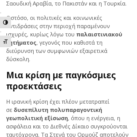
Σαουδική Αραβία, το Πακιστάν και η Τουρκία.
Ωστόσο, οι πολιτικές και κοινωνικές
ΕΝΑΛΛΑΓΗ ΥΨΗΛΗΣ ΑΝΤΙΘΕΣΗΣ
αντιδράσεις στην περιοχή παραμένουν
ισχυρές, κυρίως λόγω του
παλαιστινιακού
ζητήματος
, γεγονός που καθιστά τη
ΕΝΑΛΛΑΓΗ ΜΕΓΕΘΟΥΣ ΓΡΑΜΜΑΤΩΝ
διεύρυνση των συμφωνιών εξαιρετικά
δύσκολη.
Μια κρίση με παγκόσμιες
προεκτάσεις
Η ιρανική κρίση έχει πλέον μετατραπεί
σε
δυσεπίλυτη πολυπαραγοντική
γεωπολιτική εξίσωση
, όπου η ενέργεια, η
ασφάλεια και το Διεθνές Δίκαιο συγκρούονται
ταυτόχρονα. Τα Στενά του Ορμούζ αποτελούν