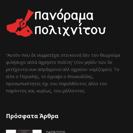
“Αυτόν που δε συμμετέχει στα κοινά δεν τον θεωρούμε
φιλήσυχο αλλά άχρηστο πολίτη” (τον μηδέν τών δε
μετέχοντα ουκ απράγμονα αλλ αχρείον νομίζομεν). Το
είπε ο Περικλής, το έγραψε ο Θουκυδίδης,
προσωπικότητες όχι του παρελθόντος άλλο του
παρόντος και, κυρίως, του μέλλοντος.
Πρόσφατα Άρθρα
04/08/2026