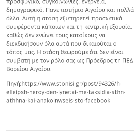
προσφυγικό, συγκοινωνίες, ενέργεια,
δημογραφικό, Πανεπιστήμιο Αιγαίου και πολλά
άλλα. Αυτή η στάση εξυπηρετεί προσωπικά
συμφέροντα κάποιων και τη κεντρική εξουσία,
καθώς δεν ενώνει τους κατοίκους να
διεκδικήσουν όλα αυτά που δικαιούται ο
τόπος μας. Η στάση θεωρούμε ότι δεν είναι
συμβατή με τον ρόλο σας ως Πρόεδρος τη ΠΕΔ
Βορείου Αιγαίου.
Πηγή:https://www.stonisi.gr/post/94326/h-
elleipsh-neroy-den-lynetai-me-taksidia-sthn-
athhna-kai-anakoinwseis-sto-facebook