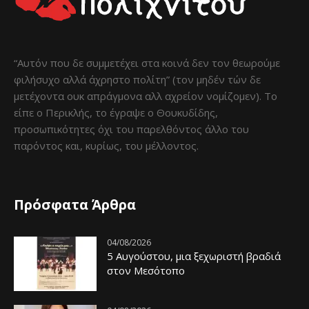
“Αυτόν που δε συμμετέχει στα κοινά δεν τον θεωρούμε
φιλήσυχο αλλά άχρηστο πολίτη” (τον μηδέν τών δε
μετέχοντα ουκ απράγμονα αλλ αχρείον νομίζομεν). Το
είπε ο Περικλής, το έγραψε ο Θουκυδίδης,
προσωπικότητες όχι του παρελθόντος άλλο του
παρόντος και, κυρίως, του μέλλοντος.
Πρόσφατα Άρθρα
04/08/2026
5 Αυγούστου, μια ξεχωριστή βραδιά
στον Μεσότοπο