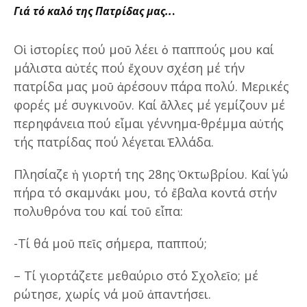
Γιά τό καλό της Πατρίδας μας..
.
Οἱ ἱστορίες πού μοῦ λέει ὁ παππούς μου καί
μάλιστα αὐτές πού ἔχουν σχέση μέ τήν
πατρίδα μας μοῦ ἀρέσουν πάρα πολύ. Μερικές
φορές μέ συγκινοῦν. Καί ἄλλες μέ γεμίζουν μέ
περηφάνεια πού εἶμαι γέννημα-θρέμμα αὐτής
τής πατρίδας πού λέγεται Ἑλλάδα.
Πλησίαζε ἡ γιορτή της 28ης Ὀκτωβρίου. Καί ̓γώ
πήρα τό σκαμνάκι μου, τό ἔβαλα κοντά στήν
πολυθρόνα του καί τοῦ εἶπα:
-Τί θά μοῦ πεῖς σήμερα, παππού;
– Τί γιορτάζετε μεθαύριο στό Σχολεῖο; μέ
ρώτησε, χωρίς νά μοῦ ἀπαντήσει.