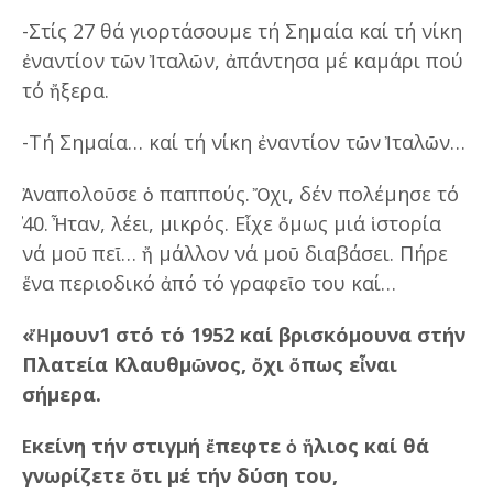
-Στίς 27 θά γιορτάσουμε τή Σημαία καί τή νίκη
ἐναντίον τῶν Ἰταλῶν, ἀπάντησα μέ καμάρι πού
τό ἤξερα.
-Τή Σημαία… καί τή νίκη ἐναντίον τῶν Ἰταλῶν…
Ἀναπολοῦσε ὁ παππούς. Ὄχι, δέν πολέμησε τό
̓40. Ἦταν, λέει, μικρός. Εἶχε ὅμως μιά ἱστορία
νά μοῦ πεῖ… ἤ μάλλον νά μοῦ διαβάσει. Πήρε
ἕνα περιοδικό ἀπό τό γραφεῖο του καί…
«Ἤμουν1 στό τό 1952 καί βρισκόμουνα στήν
Πλατεία Κλαυθμῶνος, ὄχι ὅπως εἶναι
σήμερα.
Ἐκείνη τήν στιγμή ἔπεφτε ὁ ἥλιος καί θά
γνωρίζετε ὅτι μέ τήν δύση του,