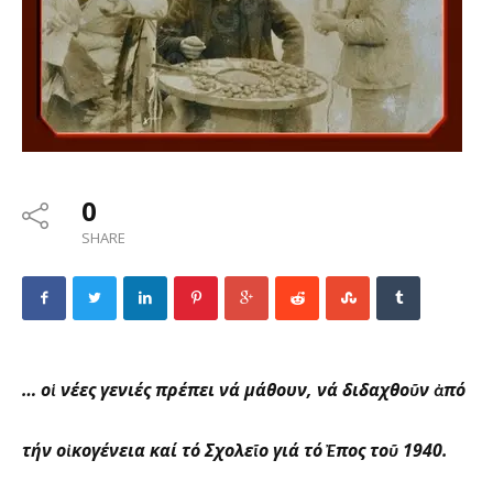
0
SHARE
… οἱ νέες γενιές πρέπει νά μάθουν, νά διδαχθοῦν ἀπό
τήν οἰκογένεια καί τό Σχολεῖο γιά τό Ἔπος τοῦ 1940.