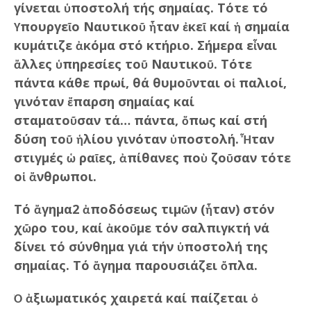
γίνεται ὑποστολή τής σημαίας. Τότε τό
Ὑπουργεῖο Ναυτικοῦ ἦταν ἐκεῖ καί ἡ σημαία
κυμάτιζε ἀκόμα στό κτήριο. Σήμερα εἶναι
ἄλλες ὑπηρεσίες τοῦ Ναυτικοῦ. Τότε
πάντα κάθε πρωί, θά θυμοῦνται οἱ παλιοί,
γινόταν ἔπαρση σημαίας καί
σταματοῦσαν τά… πάντα, ὅπως καί στή
δύση τοῦ ἡλίου γινόταν ὑποστολή. Ἦταν
στιγμές ὡ ραῖες, ἀπίθανες ποὺ ζοῦσαν τότε
οἱ ἄνθρωποι.
Τό ἄγημα2 ἀποδόσεως τιμῶν (ἦταν) στόν
χῶρο του, καί ἀκοῦμε τόν σαλπιγκτή νά
δίνει τό σύνθημα γιά τήν ὑποστολή της
σημαίας. Τό ἄγημα παρουσιάζει ὄπλα.
Ὁ ἀξιωματικός χαιρετά καί παίζεται ὁ