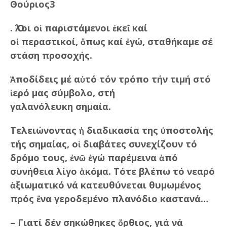
Θούριος3
. Ὅλοι οἱ παριστάμενοι ἐκεῖ καί
οἱ περαστικοί, ὅπως καί ἐγώ, σταθήκαμε σέ
στάση προσοχής.
Ἀποδίδεις μέ αὐτό τόν τρόπο τήν τιμή στό
ἱερό μας σύμβολο, στή
γαλανόλευκη σημαία.
Τελειώνοντας ἡ διαδικασία της ὑποστολής
τής σημαίας, οἱ διαβάτες συνεχίζουν τό
δρόμο τους, ἐνῶ ἐγώ παρέμεινα ἀπό
συνήθεια λίγο ἀκόμα. Τότε βλέπω τό νεαρό
ἀξιωματικό νά κατευθύνεται θυμωμένος
πρός ἕνα γεροδεμένο πλανόδιο καστανά…
– Γιατί δέν σηκώθηκες ὄρθιος, γιά νά