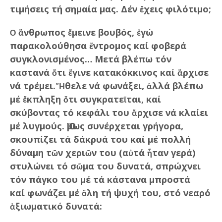
τιμήσεις τή σημαία μας. Δέν ἔχεις φιλότιμο;
Ὁ ἄνθρωπος ἔμεινε βουβός, ἐγώ
παρακολούθησα ἔντρομος καί φοβερά
συγκλονισμένος… Μετά βλέπω τόν
καστανά ὅτι ἔγινε κατακόκκινος καί ἄρχισε
νά τρέμει. Ἤθελε νά φωνάξει, ἀλλά βλέπω
μέ ἔκπληξη ὅτι συγκρατεῖται, καί
σκύβοντας τό κεφάλι του ἄρχισε νά κλαίει
μέ λυγμούς. Ὅμως συνέρχεται γρήγορα,
σκουπίζει τά δάκρυά του καί μέ πολλή
δύναμη τῶν χεριῶν του (αὐτά ἦταν γερά)
στυλώνει τό σῶμα του δυνατά, σπρώχνει
τόν πάγκο του μέ τά κάστανα μπροστά
καί φωνάζει μέ ὅλη τή ψυχή του, στό νεαρό
ἀξιωματικό δυνατά: