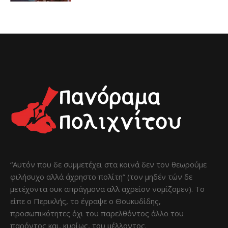
“Αυτόν που δε συμμετέχει στα κοινά δεν τον θεωρούμε
φιλήσυχο αλλά άχρηστο πολίτη” (τον μηδέν τών δε
μετέχοντα ουκ απράγμονα αλλ αχρείον νομίζομεν). Το
είπε ο Περικλής, το έγραψε ο Θουκυδίδης,
προσωπικότητες όχι του παρελθόντος άλλο του
παρόντος και, κυρίως, του μέλλοντος.