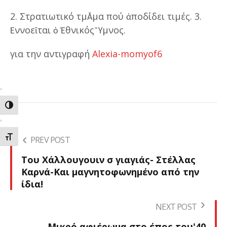
2. Στρατιωτικό τμᾹμα πού ἀποδίδει τιμές. 3.
Ἐννοεῖται ὁ Ἐθνικός Ὕμνος.
για την αντιγραφή
Alexia-momyof6
ΕΝΑΛΛΑΓΗ ΥΨΗΛΗΣ ΑΝΤΙΘΕΣΗΣ
ΕΝΑΛΛΑΓΗ ΜΕΓΕΘΟΥΣ ΓΡΑΜΜΑΤΩΝ
PREV POST
Του Χάλλουγουιν σ γιαγιάς- Στέλλας
Καρνά-Και μαγνητοφωνημένο από την
ίδια!
NEXT POST
Μικρό αφιέρωμα στο έπος του'40