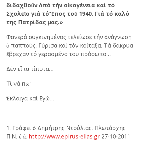
διδαχθοῦν ἀπό τήν οἰκογένεια καί τό
Σχολεῖο γιά τό Ἔπος τοῦ 1940. Γιά τό καλό
της Πατρίδας μας.»
Φανερά συγκινημένος τελείωσε τήν ἀνάγνωση
ὁ παππούς. Γύρισα καί τόν κοίταξα. Τά δάκρυα
ἔβρεχαν τό γερασμένο του πρόσωπο…
Δέν εἶπα τίποτα…
Τί νά πῶ;
Ἔκλαιγα καί Eγώ…
1. Γράφει ὁ Δημήτρης Ντούλιας. Πλωτάρχης
Π.Ν. ἐ.ἀ.
http://www.epirus-ellas.gr
27-10-2011