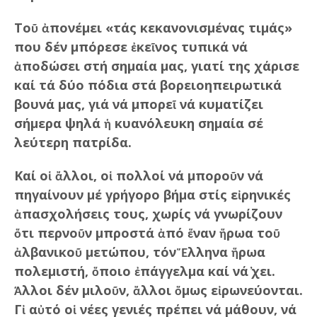
Τοῦ ἀπονέμει «τάς κεκανονισμένας τιμάς»
που δέν μπόρεσε ἐκεῖνος τυπικά νά
ἀποδώσει στή σημαία μας, γιατί της χάρισε
καί τά δύο πόδια στά βορειοηπειρωτικά
βουνά μας, γιά νά μπορεῖ νά κυματίζει
σήμερα ψηλά ἡ κυανόλευκη σημαία σέ
λεύτερη πατρίδα.
Καί οἱ ἄλλοι, οἱ πολλοί νά μποροῦν νά
πηγαίνουν μέ γρήγορο βήμα στίς εἰρηνικές
ἀπασχολήσεις τους, χωρίς νά γνωρίζουν
ὅτι περνοῦν μπροστά ἀπό ἕναν ἥρωα τοῦ
ἀλβανικοῦ μετώπου, τόν Ἕλληνα ἥρωα
πολεμιστή, ὅποιο ἐπάγγελμα καί νά ̓χει.
Ἄλλοι δέν μιλοῦν, ἄλλοι ὅμως εἰρωνεύονται.
Γἰ αὐτό οἱ νέες γενιές πρέπει νά μάθουν, νά