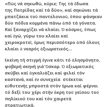
«Πῶς νά σηκωθῶ, κύριε; Της τά ἔδωσα
της Πατρίδας καί τά δύο», καί σηκώνει τά
μπατζάκια τοῦ
παντελονιοῦ, ὅπου φάνηκαν
δύο πόδια κομμένα πάνω ἀπό τά γόνατα.
Καί ξαναρχίζει νά κλαίει. Ὁ κόσμος, ὅπως
καί ἐγώ, γύρω του κλαίει καί
χειροκροτεῖ, ὅμως περισσότερο ἀπό ὅλους
κλαίει ὁ νεαρός ἀξιωματικός…
Ἐκείνη τή στιγμή ἔγινε κάτι τό ἀλησμόνητο,
φοβερή σκηνή γιά Ὄσκαρ. Ὁ ἀξιωματικός
σκύβει καί ἀγκαλιάζει καί φιλεί τόν
καστανά, καί ἐν συνεχεία στέκεται
εὐθυτενής μπροστά στόν ἥρωα καί φέρνει
τό δεξί του χέρι στήν ἄκρη τοῦ γείσου τοῦ
πηλίκιού του καί τόν χαιρετά
στρατιωτικά.