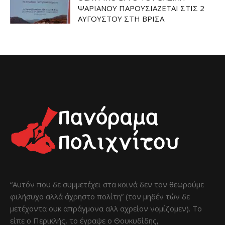
ΨΑΡΙΑΝΟΥ ΠΑΡΟΥΣΙΑΖΕΤΑΙ ΣΤΙΣ 2
ΑΥΓΟΥΣΤΟΥ ΣΤΗ ΒΡΙΣΑ
“Αυτόν που δε συμμετέχει στα κοινά δεν τον θεωρούμε
φιλήσυχο αλλά άχρηστο πολίτη” (τον μηδέν τών δε
μετέχοντα ουκ απράγμονα αλλ αχρείον νομίζομεν). Το
είπε ο Περικλής, το έγραψε ο Θουκυδίδης,