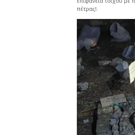
επιφάνεια τοίχου με 
πέτρας!.