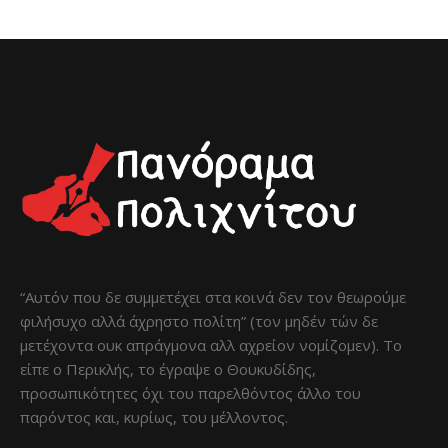
“Αυτόν που δε συμμετέχει στα κοινά δεν τον θεωρούμε
φιλήσυχο αλλά άχρηστο πολίτη” (τον μηδέν τών δε
μετέχοντα ουκ απράγμονα αλλ αχρείον νομίζομεν). Το
είπε ο Περικλής, το έγραψε ο Θουκυδίδης,
προσωπικότητες όχι του παρελθόντος άλλο του
παρόντος και, κυρίως, του μέλλοντος.