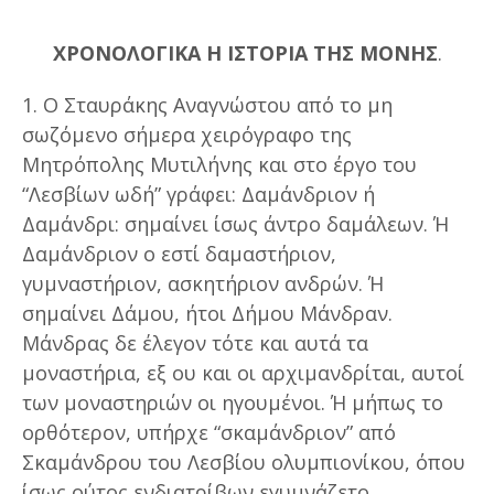
ΧΡΟΝΟΛΟΓΙΚΑ Η ΙΣΤΟΡΙΑ ΤΗΣ ΜΟΝΗΣ
.
1. Ο Σταυράκης Αναγνώστου από το μη
σωζόμενο σήμερα χειρόγραφο της
Μητρόπολης Μυτιλήνης και στο έργο του
“Λεσβίων ωδή” γράφει: Δαμάνδριον ή
Δαμάνδρι: σημαίνει ίσως άντρο δαμάλεων. Ή
Δαμάνδριον ο εστί δαμαστήριον,
γυμναστήριον, ασκητήριον ανδρών. Ή
σημαίνει Δάμου, ήτοι Δήμου Μάνδραν.
Μάνδρας δε έλεγον τότε και αυτά τα
μοναστήρια, εξ ου και οι αρχιμανδρίται, αυτοί
των μοναστηριών οι ηγουμένοι. Ή μήπως το
ορθότερον, υπήρχε “σκαμάνδριον” από
Σκαμάνδρου του Λεσβίου ολυμπιονίκου, όπου
ίσως ούτος ενδιατρίβων εγυμνάζετο.