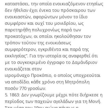
καταστάσει, την οποία ενοικιαζόμενον ετησίως
δεν ήθελαν έχει ένεκα του πρόσκαιρου των
ενοικιαστών, αφορώντων μόνον το ίδιο
συμφέρον και ουχί του μονιδρίου, ως
παρετηρήθη πολυχρονίως παρά των
προκατόχων, οι οποίοι ηκολούθησαν τον
τρόπον τούτον της ενοικιάσεως
συμφερότερον, εγκριθέντα και παρά της
εκκλησίας”. Για την ιστορία ας αναφερθεί ότι
με το συγκεκριμένο έγγραφο το Δαμάνδριον
ενοικιάζεται στον
ιερομόναχο Προκόπιο, ο οποίος υποχρεούται
να αποδίδει κάθε χρόνο στη Μητρόπολη
ποσόν 770 γροσίων.
5. 1863: Δεν γνωρίζουμε μέχρι πότε διήρκεσε η
περίοδος των παχειών αγελάδων για τη Μονή.
Στα μέσα του 19ου αιώνα πάντως η