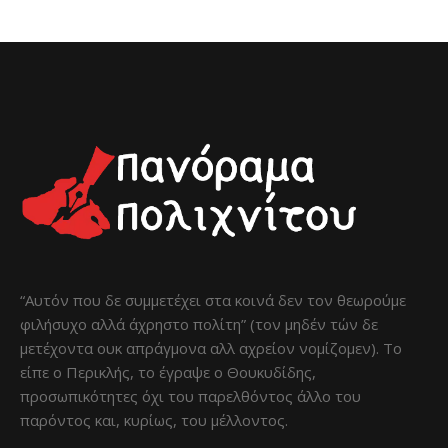
“Αυτόν που δε συμμετέχει στα κοινά δεν τον θεωρούμε
φιλήσυχο αλλά άχρηστο πολίτη” (τον μηδέν τών δε
μετέχοντα ουκ απράγμονα αλλ αχρείον νομίζομεν). Το
είπε ο Περικλής, το έγραψε ο Θουκυδίδης,
προσωπικότητες όχι του παρελθόντος άλλο του
παρόντος και, κυρίως, του μέλλοντος.