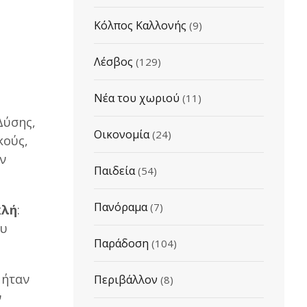
Κόλπος Καλλονής
(9)
Λέσβος
(129)
Νέα του χωριού
(11)
Δύσης,
Οικονομία
(24)
κούς,
ν
Παιδεία
(54)
Πανόραμα
(7)
κλή
:
ου
Παράδοση
(104)
 ήταν
Περιβάλλον
(8)
ν