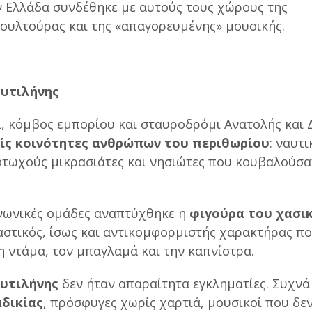
ν Ελλάδα συνδέθηκε με αυτούς τους χώρους της
ουλτούρας και της «απαγορευμένης» μουσικής.
Μυτιλήνης
ι, κόμβος εμπορίου και σταυροδρόμι Ανατολής και 
ίς κοινότητες ανθρώπων του περιθωρίου
: ναυτι
φτωχούς μικρασιάτες και νησιώτες που κουβαλούσα
ινωνικές ομάδες αναπτύχθηκε η
φιγούρα του χασι
αστικός, ίσως και αντικομφορμιστής χαρακτήρας π
η ντάμα, τον μπαγλαμά και την καπνίστρα.
Μυτιλήνης
δεν ήταν απαραίτητα εγκληματίες. Συχνά
αδικίας
, πρόσφυγες χωρίς χαρτιά, μουσικοί που δε