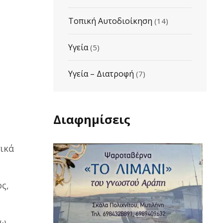
Τοπική Αυτοδιοίκηση
(14)
Υγεία
(5)
Υγεία – Διατροφή
(7)
Διαφημίσεις
τικά
ς,
νω