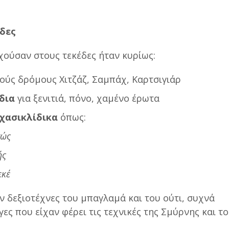
δες
χούσαν στους τεκέδες ήταν κυρίως:
ούς δρόμους Χιτζάζ, Σαμπάχ, Καρτσιγιάρ
δια
για ξενιτιά, πόνο, χαμένο έρωτα
χασικλίδικα
όπως:
γώς
ής
εκέ
 δεξιοτέχνες του μπαγλαμά και του ούτι, συχνά
ς που είχαν φέρει τις τεχνικές της Σμύρνης και τ