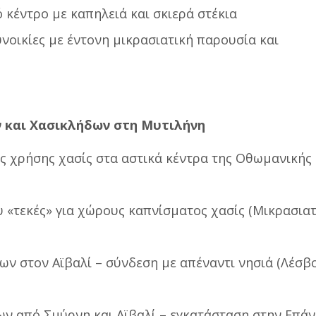
 κέντρο με καπηλειά και σκιερά στέκια
νοικίες με έντονη μικρασιατική παρουσία και
 και Χασικλήδων στη Μυτιλήνη
εις χρήσης χασίς στα αστικά κέντρα της Οθωμανικής
υ «τεκές» για χώρους καπνίσματος χασίς (Μικρασια
ων στον Αϊβαλί – σύνδεση με απέναντι νησιά (Λέσβο
ων από Σμύρνη και Αϊβαλί – εγκατάσταση στην Επά