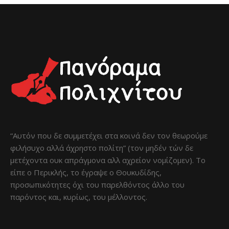
“Αυτόν που δε συμμετέχει στα κοινά δεν τον θεωρούμε
φιλήσυχο αλλά άχρηστο πολίτη” (τον μηδέν τών δε
μετέχοντα ουκ απράγμονα αλλ αχρείον νομίζομεν). Το
είπε ο Περικλής, το έγραψε ο Θουκυδίδης,
προσωπικότητες όχι του παρελθόντος άλλο του
παρόντος και, κυρίως, του μέλλοντος.