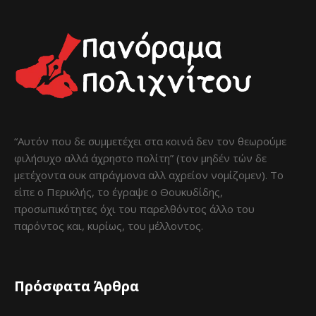
“Αυτόν που δε συμμετέχει στα κοινά δεν τον θεωρούμε
φιλήσυχο αλλά άχρηστο πολίτη” (τον μηδέν τών δε
μετέχοντα ουκ απράγμονα αλλ αχρείον νομίζομεν). Το
είπε ο Περικλής, το έγραψε ο Θουκυδίδης,
προσωπικότητες όχι του παρελθόντος άλλο του
παρόντος και, κυρίως, του μέλλοντος.
Πρόσφατα Άρθρα