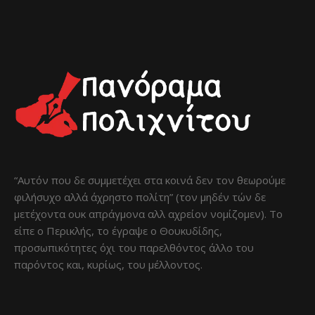
“Αυτόν που δε συμμετέχει στα κοινά δεν τον θεωρούμε
φιλήσυχο αλλά άχρηστο πολίτη” (τον μηδέν τών δε
μετέχοντα ουκ απράγμονα αλλ αχρείον νομίζομεν). Το
είπε ο Περικλής, το έγραψε ο Θουκυδίδης,
προσωπικότητες όχι του παρελθόντος άλλο του
παρόντος και, κυρίως, του μέλλοντος.