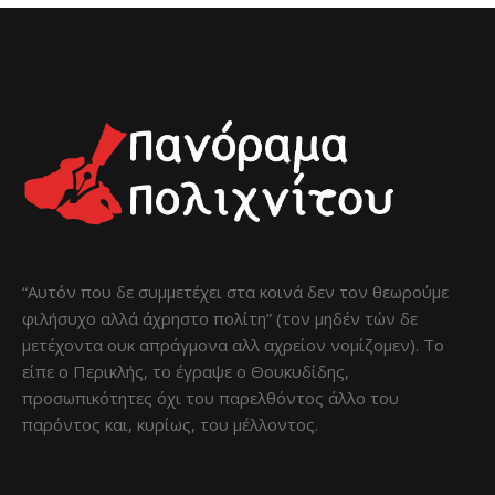
“Αυτόν που δε συμμετέχει στα κοινά δεν τον θεωρούμε
φιλήσυχο αλλά άχρηστο πολίτη” (τον μηδέν τών δε
μετέχοντα ουκ απράγμονα αλλ αχρείον νομίζομεν). Το
είπε ο Περικλής, το έγραψε ο Θουκυδίδης,
προσωπικότητες όχι του παρελθόντος άλλο του
παρόντος και, κυρίως, του μέλλοντος.