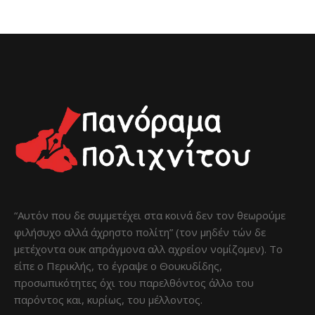
“Αυτόν που δε συμμετέχει στα κοινά δεν τον θεωρούμε
φιλήσυχο αλλά άχρηστο πολίτη” (τον μηδέν τών δε
μετέχοντα ουκ απράγμονα αλλ αχρείον νομίζομεν). Το
είπε ο Περικλής, το έγραψε ο Θουκυδίδης,
προσωπικότητες όχι του παρελθόντος άλλο του
παρόντος και, κυρίως, του μέλλοντος.