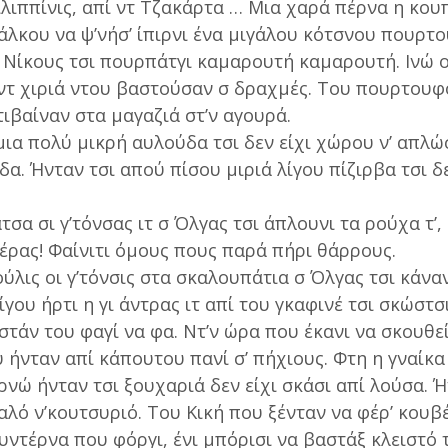
 Φιλιππίνις, απί ντ Τζακάρτα … Μια χαρά πέρνα η κου
άλκου να ψ’νήσ’ ίπιρνι ένα μιγάλου κότσνου πουρτ
 Νίκους τσι πουρπάτγι καμαρουτή καμαρουτή. Ινώ ο
’ ντ χιριά ντου βαστούσαν σ δραχμές. Του πουρτουφ
ιβαίναν στα μαγαζιά στ’ν αγουρά.
 μια πολύ μικρή αυλούδα τσι δεν είχι χώρου ν’ απλώσ
α. Ήνταν τσι απού πίσου μιριά λίγου πίζιρβα τσι δ
τσα σι γ’τόνσας ιτ σ Όλγας τσι άπλουνι τα ρούχα τ’, 
θέρας! Φαίνιτι όμους πους παρά πήρι θάρρους.
ύλις οι γ’τόνσις στα σκαλουπάτια σ Όλγας τσι κάνα
λίγου ήρτι η γι άντρας ιτ απί του γκαφινέ τσι σκώστσι
στάν του φαγί να φα. Ντ’ν ώρα που έκανι να σκουθε
 ήνταν απί κάπουτου πανί σ’ πήχιους. Φτη η γναίκα
ρνώ ήνταν τσι ξουχαριά δεν είχι σκάσι απί λούσα. 
αλό ν’κουτσυριό. Του Κική που ξένταν να φέρ’ κουβ
υντέρνα που φόργι, ένι μπόρισι να βαστάξ κλειστό 