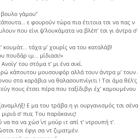
μβουλο γάμου’’
κάπουτα… ε φουρούν τώρα πια έτιτοια τσι να πας ν
υλουν που είνι ψ’λουκάματα να βλέπ’ τσι γι άντρα σ’
τ’ κουμάτ… τάχα μ’ χουρίς να του καταλάβ!
ου πουδάρ ιμ… μίδιασι!»
 Ανοίγ’ του στόμα τ’ μι ένα σικί.
υρώ κάπουτου μουσουφόρ αλλά τουν άντρα μ’ τουν
ρνου στα καράβια να θαλασουπνίγιτι ! Τσι άμα θέλ’ς
τεύγ πους έτσει πέρα που ταξίδιβγι έχ’ καμουμένου
ξαναμλήξ! Ε μα του τράβα η γι ουργανισμός τσι σένα
α μιριά σ’ πια; Του παράκανις!
 να πα να χώσ΄ ντ μούρ ιτ απί τ’ ντρουπή τ’.
ώστσι τσι έφγι σα ντ ζιματμέν.