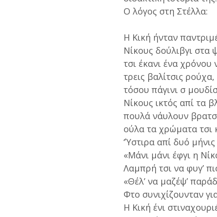
Ο λόγος στη Στέλλα:
Η Κική ήνταν παντριμέ
Νίκους δούλιβγι στα 
τσι έκανι ένα χρόνου ν
τρεις βαλίτσις ρούχα,
τόσου πάγινι σ μουδίσ
Νίκους ικτός απί τα β
πουλά νάυλουν βρατσιά
ούλα τα χρώματα τσι 
‘Ύστιρα απί δυό μήνι
«Μάνι μάνι έφγι η Νίκο
Λαμπρή τσι να φυγ’ πι
«Θέλ’ να μαζέψ’ παράδ
Φτο συνιχίζουνταν για
Η Κική ένι στιναχουρι