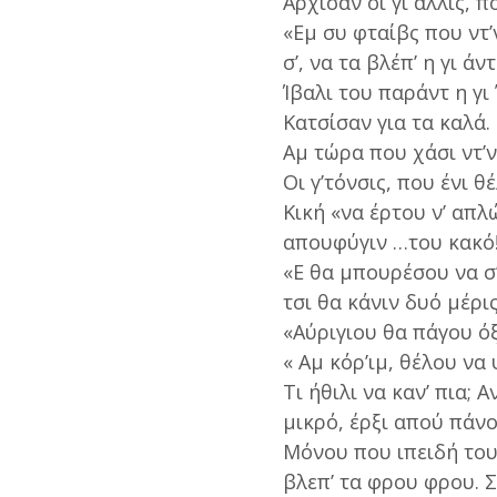
Αρχίσαν οι γι άλλις, 
«Εμ συ φταίβς που ντ’
σ’, να τα βλέπ’ η γι άν
Ίβαλι του παράντ η γι 
Κατσίσαν για τα καλά.
Αμ τώρα που χάσι ντ’ν
Οι γ’τόνσις, που ένι 
Κική «να έρτου ν’ απλ
απουφύγιν …του κακό
«Ε θα μπουρέσου να σ
τσι θα κάνιν δυό μέρι
«Αύριγιου θα πάγου ό
« Αμ κόρ’ιμ, θέλου να
Τι ήθιλι να καν’ πια; 
μικρό, έρξι απού πάνο
Μόνου που ιπειδή του 
βλεπ’ τα φρου φρου. Σ