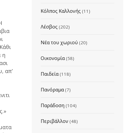
Κόλπος Καλλονής
(11)
Η
Λέσβος
(202)
άβια
ρι
Νέα του χωριού
(20)
 Κάθι
 η
Οικονομία
(58)
ασι
, απ’
Παιδεία
(118)
Πανόραμα
(7)
νιτι
Παράδοση
(104)
ς.»
Περιβάλλον
(48)
μματα