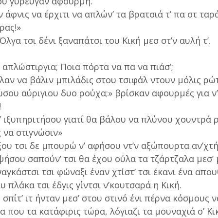
που γυρεύγαν αφουρμή.
ν άφνις να έρχιτι να απλών’ τα βρατσιά τ’ πα στ ταρ
τρας!»
Όλγα τσι δένι ξαναπάτσι του Κική μεσ στ’ν αυλή τ’.
 απλώστιργια; Ποια πόρτα να πα να πιάσ’;
θέλαν να βάλιν μπιλάδις στου τσιφάλ ντουν μόλις ρώ
ώσου αύριγιου δυο ρούχα;» βρίσκαν αφουρμές για ν
!
’ ιξυπηριτήσου γιατί θα βάλου να πλύνου χουντρά 
ς να στιγνώσιν»
ξου τσι δε μπουρώ ν’ αφήσου ντ’ν αξώπουρτα αν’χτή
 ψήσου σαπούν’ τσι θα έχου ούλα τα τζάρτζαλα μεσ’ μ
Αναγκάστσι τσι φώναξι έναν χτίστ’ τσι έκανι ένα απο
υ πλάκα τσι έδγις γίντσι ν’κουτσαρά η Κική.
σπίτ’ ιτ ήνταν μεσ’ στου στινό ένι πέρνα κόσμους ν
α που τα κατάφιρις τώρα, λόγιαζι τα μουναχιά σ’ Κι