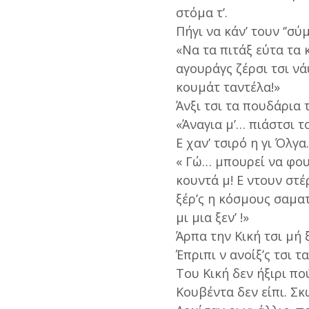
στόμα τ’.
Πήγι να κάν’ τουν ‘’σύ
«Να τα πιτάξ εύτα τα 
αγουράγς ζέρσι τσι νά
κουμάτ ταντέλα!»
Άνξι τσι τα πουδάρια 
«Άναγια μ’… πιάστσι τ
Ε χαν’ τσιρό η γι Όλγα.
« Γώ… μπουρεί να φο
κουντά μ! Ε ντουν στέ
ξέρ’ς η κόσμους σαμα
μι μια ξεν’ !»
Άρπα την Κική τσι μή 
Έπριπι ν ανοίξ’ς τσι τ
Του Κική δεν ήξιρι πού
Κουβέντα δεν είπι. Σκ