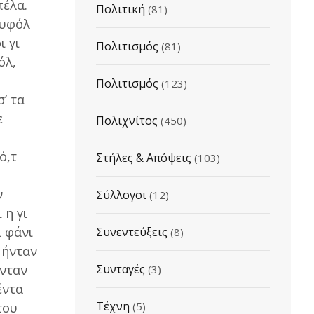
πέλα.
Πολιτική
(81)
ουφόλ
ι γι
Πολιτισμός
(81)
όλ,
Πολιτισμός
(123)
’ τα
ε
Πολιχνίτος
(450)
ό,τ
Στήλες & Απόψεις
(103)
ν
Σύλλογοι
(12)
 η γι
ί φάνι
Συνεντεύξεις
(8)
 ήνταν
Ήνταν
Συνταγές
(3)
έντα
Τέχνη
του
(5)