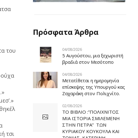
άτσα
Πρόσφατα Άρθρα
τα του
04/08/2026
5 Αυγούστου, μια ξεχωριστή
’
βραδιά στον Μεσότοπο
ρούχα
04/08/2026
Μετατίθεται η ημερομηνία
επίσκεψης της Υπουργού κας
.»
Ζαχαράκη στον Πολιχνίτο.
εσ’.»
02/08/2026
υθηκέλ
ΤΟ ΒΙΒΛΙΟ :”ΠΟΛΙΧΝΙΤΟΣ
ΜΙΑ ΙΣΤΟΡΙΑ ΣΜΙΛΕΜΕΝΗ
α
ΣΤΗΝ ΠΕΤΡΑ” ΤΩΝ
ΚΥΡΙΑΚΟΥ ΚΟΥΚΟΥΛΑ ΚΑΙ
κή τσι
ΤΟΝΙΑΣ ΚΑΤΕΡΙΝΗ