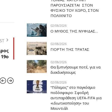
ΠΑΡΟΥΣΙΑΖΕΤΑΙ ΣΤΟΝ
ΦΥΣΙΚΟ ΤOY ΧΩΡΟ, ΣΤΟΝ
ΠΟΛΙΧΝΙΤΟ
02/08/2026
Ο ΜΥΘΟΣ ΤΗΣ ΝΥΦΙΔΑΣ…
ST
02/08/2026
ΓΙΟΡΤΗ ΤΗΣ ΤΡΑΤΑΣ
έρος
19ο
02/08/2026
Θα ξυπνήσουμε ποτέ, για να
διεκδικήσουμε;
02/08/2026
“Πόλεμος” στο παγκόσμιο
ποδόσφαιρο: Σφοδρή
αντιπαράθεση UEFA-FIFA για
ΕΚΔΗΛΩΣΕΙΣ
ΠΑΡΑΔΟΣΗ
ΔΙΑ
«ιδιωτικοποίηση» του
Μουντιάλ
ΠΟΛΙΧΝΙΤΟΣ
ΠΑΡ