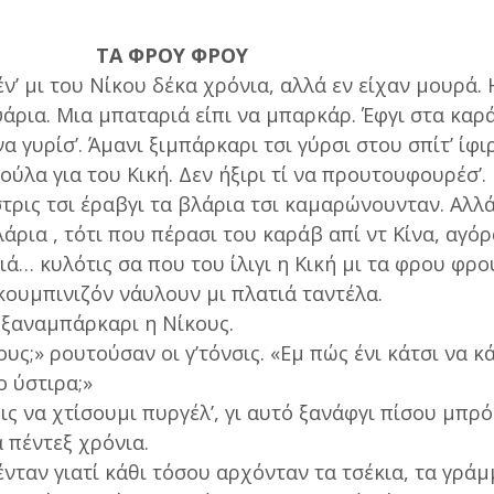
ΤΑ ΦΡΟΥ ΦΡΟΥ
ν’ μι του Νίκου δέκα χρόνια, αλλά εν είχαν μουρά. 
ψάρια. Μια μπαταριά είπι να μπαρκάρ. Έφγι στα καρ
α γυρίσ’. Άμανι ξιμπάρκαρι τσι γύρσι στου σπίτ’ ίφι
 ούλα για του Κική. Δεν ήξιρι τί να προυτουφουρέσ’.
τρις τσι έραβγι τα βλάρια τσι καμαρώνουνταν. Αλλά
λάρια , τότι που πέρασι του καράβ απί ντ Κίνα, αγόρ
… κυλότις σα που του ίλιγι η Κική μι τα φρου φρου
κουμπινιζόν νάυλουν μι πλατιά ταντέλα.
ς ξαναμπάρκαρι η Νίκους.
υς;» ρουτούσαν οι γ’τόνσις. «Εμ πώς ένι κάτσι να κά
ο ύστιρα;»
ις να χτίσουμι πυργέλ’, γι αυτό ξανάφγι πίσου μπρό
 πέντεξ χρόνια.
ένταν γιατί κάθι τόσου αρχόνταν τα τσέκια, τα γρά