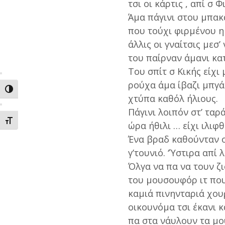
τσι οι κάρτις , απί σ
Άμα πάγινι στου μπακ
που τούχι φιρμένου η
άλλις οι γναίτσις μεσ
του παίρναν άμανι κατ
Του σπίτ σ Κικής είχι
ρούχα άμα ίβαζι μπγάδ
ΕΝΑΛΛΑΓΗ ΥΨΗΛΗΣ ΑΝΤΙΘΕΣΗΣ
χτύπα καθόλ ήλιους.
Πάγινι λοιπόν στ’ ταρά
ΕΝΑΛΛΑΓΗ ΜΕΓΕΘΟΥΣ ΓΡΑΜΜΑΤΩΝ
ώρα ήθιλι … είχι ιλιφ
Ένα βραδ καθούνταν ο
γ’τουνιό. ‘Ύστιρα απί 
Όλγα να πα να τουν ζι
του μουσουφόρ ιτ που
καμιά πινηνταριά χου
οικουνόμα τσι έκανι κ
πα στα νάυλουν τα μο