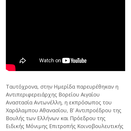
Ταυτόχρονα, στην Ημερίδα παρευρέθηκαν η
Αντιπεριφερειάρχης Βορείου Αιγαίου
Αναστασία Αντωνέλλη, η εκπρόσωπος του
Χαράλαμπου Αθανασίου, Β’ Αντιπροέδρου της
Βουλής των Ελλήνων και Πρόεδρου της
Ειδικής Μόνιμης Επιτροπής Κοινοβουλευτικής