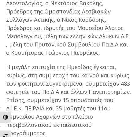
Δεοντολογίας, ο Νεκτάριος Βακάλης,
Πρόεδρος της Ομοσπονδίας Λεσβιακών
Συλλόγων Αττικής, ο Νίκος Κορδόσης,
Πρόεδρος και ιδρυτής του Μουσείου Άλατος
Μεσολογγίου, μέλη των ελληνικών Αλυκών Α.Ε.
, μέλη του Πρυτανικού Συμβουλίου Πα.Δ.Α και
ο Κοσμήτορας Γεώργιος Πιερράκος.
Η μεγάλη επιτυχία της Ημερίδας έγκειται,
κυρίως, στη συμμετοχή του κοινού και κυρίως
των φοιτητών. Συγκεκριμένα, συμμετείχαν 483
φοιτητές του Πα.Δ.Α και άλλων Πανεπιστημίων.
Επίσης, συμμετείχαν 15 σπουδαστές του
Δ.Ι.Ε.Κ. ΠΕΙΡΑΙΑ και 35 μαθητές του 11ου
Γυμνασίου Αχαρνών στο πλαίσιο
ΕΝΑΛΛΑΓΗ ΥΨΗΛΗΣ ΑΝΤΙΘΕΣΗΣ
περιβαλλοντικού εκπαιδευτικού
προγράμματος.