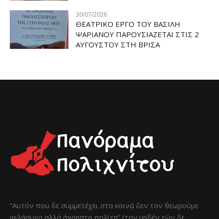
30/07/2026
ΘΕΑΤΡΙΚΟ ΕΡΓΟ ΤΟΥ ΒΑΣΙΛΗ
ΨΑΡΙΑΝΟΥ ΠΑΡΟΥΣΙΑΖΕΤΑΙ ΣΤΙΣ 2
ΑΥΓΟΥΣΤΟΥ ΣΤΗ ΒΡΙΣΑ
“Αυτόν που δε συμμετέχει στα κοινά δεν τον θεωρούμε
φιλήσυχο αλλά άχρηστο πολίτη” (τον μηδέν τών δε