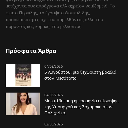
μετέχοντα ουκ απράγμονα αλλ αχρείον νομίζομεν). Το
είπε ο Περικλής, το έγραψε ο Θουκυδίδης,
προσωπικότητες όχι του παρελθόντος άλλο του
παρόντος και, κυρίως, του μέλλοντος.
Πρόσφατα Άρθρα
04/08/2026
5 Αυγούστου, μια ξεχωριστή βραδιά
στον Μεσότοπο
04/08/2026
Μετατίθεται η ημερομηνία επίσκεψης
της Υπουργού κας Ζαχαράκη στον
Πολιχνίτο.
02/08/2026