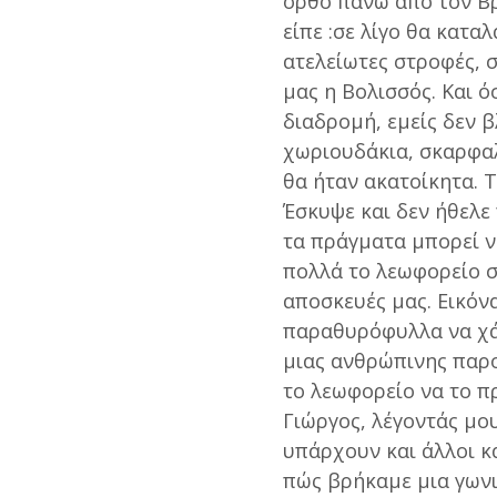
ορθό πάνω από τον Βρ
είπε :σε λίγο θα κατα
ατελείωτες στροφές, σ
μας η Βολισσός. Και ό
διαδρομή, εμείς δεν 
χωριουδάκια, σκαρφα
θα ήταν ακατοίκητα. 
Έσκυψε και δεν ήθελε
τα πράγματα μπορεί ν
πολλά το λεωφορείο σ
αποσκευές μας. Εικόνα
παραθυρόφυλλα να χάσ
μιας ανθρώπινης παρο
το λεωφορείο να το π
Γιώργος, λέγοντάς μο
υπάρχουν και άλλοι κ
πώς βρήκαμε μια γωνι