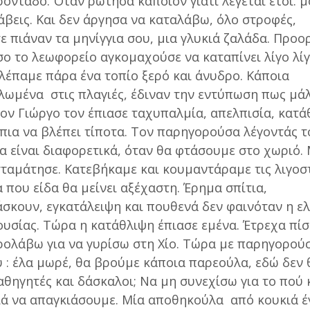
οντάδο. Όταν ρώτησα κάποιον γιατί λέγεται έτσι. 
λάβεις. Και δεν άργησα να καταλάβω, όλο στροφές,
ε πιάναν τα μηνίγγια σου, μια γλυκιά ζαλάδα. Προο
σο το λεωφορείο αγκομαχούσε να καταπίνει λίγο λίγ
βλέπαμε πάρα ένα τοπίο ξερό και άνυδρο. Κάποια
λωμένα στις πλαγιές, έδιναν την εντύπωση πως μά
Τον Γιώργο τον έπιασε ταχυπαλμία, απελπισία, κατά
 πια να βλέπει τίποτα. Τον παρηγορούσα λέγοντάς τ
α είναι διαφορετικά, όταν θα φτάσουμε στο χωριό. 
ταμάτησε. Κατεβήκαμε και κουμαντάραμε τις λιγοσ
 που είδα θα μείνει αξέχαστη. Έρημα σπίτια,
κουν, εγκατάλειψη και πουθενά δεν φαινόταν η ε
υσίας. Τώρα η κατάθλιψη έπιασε εμένα. Έτρεχα πί
ρολάβω για να γυρίσω στη Χίο. Τώρα με παρηγορού
υ : έλα μωρέ, θα βρούμε κάποια παρεούλα, εδώ δεν 
αθηγητές και δάσκαλοι; Να μη συνεχίσω για το πού 
ά να απαγκιάσουμε. Μία αποθηκούλα από κουκιά έγ