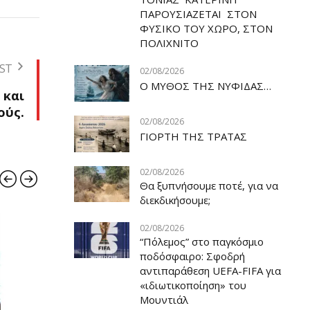
ΠΑΡΟΥΣΙΑΖΕΤΑΙ ΣΤΟΝ
ΦΥΣΙΚΟ ΤOY ΧΩΡΟ, ΣΤΟΝ
ΠΟΛΙΧΝΙΤΟ
ST
02/08/2026
Ο ΜΥΘΟΣ ΤΗΣ ΝΥΦΙΔΑΣ…
 και
ούς.
02/08/2026
ΓΙΟΡΤΗ ΤΗΣ ΤΡΑΤΑΣ
02/08/2026
Θα ξυπνήσουμε ποτέ, για να
διεκδικήσουμε;
02/08/2026
ΠΟΛΙΤΙΣΜΟΣ
ΣΥΝΤΑΓΕΣ
ΔΙΑ
“Πόλεμος” στο παγκόσμιο
ποδόσφαιρο: Σφοδρή
αντιπαράθεση UEFA-FIFA για
«ιδιωτικοποίηση» του
Μουντιάλ