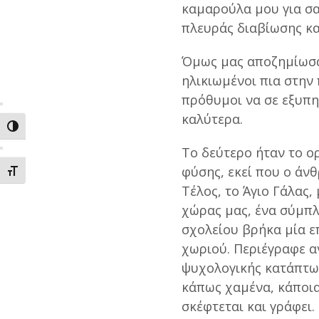
καμαρούλα μου για σα
πλευράς διαβίωσης κα
Όμως μας αποζημίωσαν
ηλικιωμένοι πια στην 
πρόθυμοι να σε εξυπη
καλύτερα.
ΕΝΑΛΛΑΓΗ ΥΨΗΛΗΣ ΑΝΤΙΘΕΣΗΣ
Το δεύτερο ήταν το ο
φύσης, εκεί που ο άν
ΕΝΑΛΛΑΓΗ ΜΕΓΕΘΟΥΣ ΓΡΑΜΜΑΤΩΝ
Τέλος, το Άγιο Γάλας,
χώρας μας, ένα σύμπλ
σχολείου βρήκα μία ε
χωριού. Περιέγραφε α
ψυχολογικής κατάπτωσ
κάπως χαμένα, κάποια
σκέφτεται και γράφει.