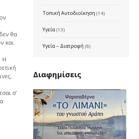
,
Τοπική Αυτοδιοίκηση
(14)
ον
Υγεία
(13)
 δεν θα
ν και
Υγεία – Διατροφή
(8)
; Η
ρετική
Διαφημίσεις
ινες,
εσαι σ’
θα