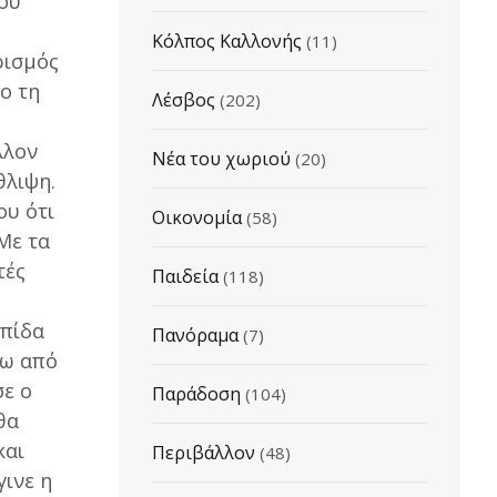
μου
Κόλπος Καλλονής
(11)
ρισμός
ο τη
Λέσβος
(202)
λλον
Νέα του χωριού
(20)
θλιψη.
ου ότι
Οικονομία
(58)
Με τα
τές
Παιδεία
(118)
λπίδα
Πανόραμα
(7)
σω από
σε ο
Παράδοση
(104)
θα
και
Περιβάλλον
(48)
ινε η