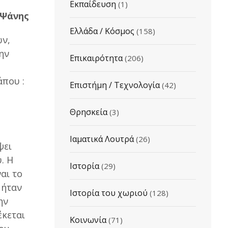
Εκπαίδευση
(1)
 Ψάνης
Ελλάδα / Κόσμος
(158)
ών,
ην
Επικαιρότητα
(206)
άπου :
Επιστήμη / Τεχνολογία
(42)
Θρησκεία
(3)
Ιαματικά Λουτρά
(26)
ψει
. Η
Ιστορία
(29)
αι το
 ήταν
Ιστορία του χωριού
(128)
ην
έκεται
Κοινωνία
(71)