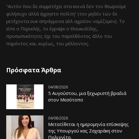
“Αυτόν που δε συμμετέχει στα κοινά δεν τον θεωρούμε
φιλήσυχο αλλά άχρηστο πολίτη” (τον μηδέν τών δε
μετέχοντα ουκ απράγμονα αλλ αχρείον νομίζομεν). Το
είπε ο Περικλής, το έγραψε ο Θουκυδίδης,
προσωπικότητες όχι του παρελθόντος άλλο του
παρόντος και, κυρίως, του μέλλοντος.
Πρόσφατα Άρθρα
04/08/2026
5 Αυγούστου, μια ξεχωριστή βραδιά
στον Μεσότοπο
04/08/2026
Μετατίθεται η ημερομηνία επίσκεψης
της Υπουργού κας Ζαχαράκη στον
Πολιχνίτο.