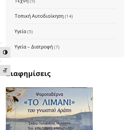
Τέχνη
(5)
Τοπική Αυτοδιοίκηση
(14)
Υγεία
(5)
Υγεία – Διατροφή
(7)
ΕΝΑΛΛΑΓΗ ΥΨΗΛΗΣ ΑΝΤΙΘΕΣΗΣ
Διαφημίσεις
ΕΝΑΛΛΑΓΗ ΜΕΓΕΘΟΥΣ ΓΡΑΜΜΑΤΩΝ