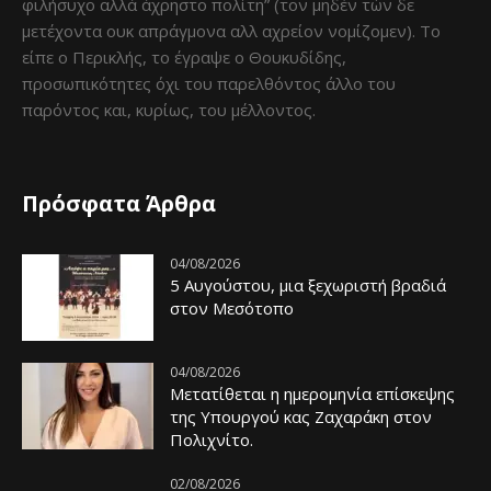
φιλήσυχο αλλά άχρηστο πολίτη” (τον μηδέν τών δε
μετέχοντα ουκ απράγμονα αλλ αχρείον νομίζομεν). Το
είπε ο Περικλής, το έγραψε ο Θουκυδίδης,
προσωπικότητες όχι του παρελθόντος άλλο του
παρόντος και, κυρίως, του μέλλοντος.
Πρόσφατα Άρθρα
04/08/2026
5 Αυγούστου, μια ξεχωριστή βραδιά
στον Μεσότοπο
04/08/2026
Μετατίθεται η ημερομηνία επίσκεψης
της Υπουργού κας Ζαχαράκη στον
Πολιχνίτο.
02/08/2026