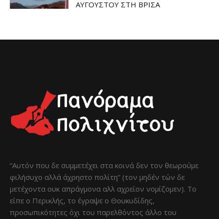
ΑΥΓΟΥΣΤΟΥ ΣΤΗ ΒΡΙΣΑ
“Αυτόν που δε συμμετέχει στα κοινά δεν τον θεωρούμε
φιλήσυχο αλλά άχρηστο πολίτη” (τον μηδέν τών δε
μετέχοντα ουκ απράγμονα αλλ αχρείον νομίζομεν). Το
είπε ο Περικλής, το έγραψε ο Θουκυδίδης,
προσωπικότητες όχι του παρελθόντος άλλο του