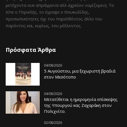
μετέχοντα ουκ απράγμονα αλλ αχρείον νομίζομεν). Το
είπε ο Περικλής, το έγραψε ο Θουκυδίδης,
προσωπικότητες όχι του παρελθόντος άλλο του
παρόντος και, κυρίως, του μέλλοντος.
Πρόσφατα Άρθρα
04/08/2026
5 Αυγούστου, μια ξεχωριστή βραδιά
στον Μεσότοπο
04/08/2026
Μετατίθεται η ημερομηνία επίσκεψης
της Υπουργού κας Ζαχαράκη στον
Πολιχνίτο.
02/08/2026