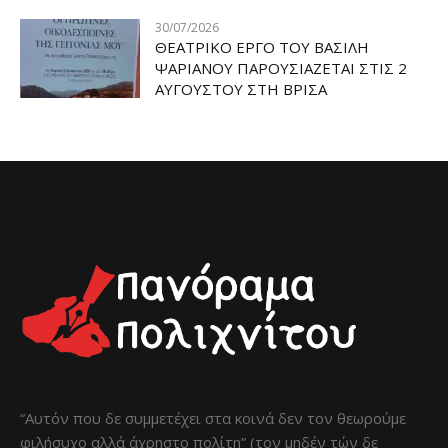
30/07/2026
ΘΕΑΤΡΙΚΟ ΕΡΓΟ ΤΟΥ ΒΑΣΙΛΗ
ΨΑΡΙΑΝΟΥ ΠΑΡΟΥΣΙΑΖΕΤΑΙ ΣΤΙΣ 2
ΑΥΓΟΥΣΤΟΥ ΣΤΗ ΒΡΙΣΑ
“Αυτόν που δε συμμετέχει στα κοινά δεν τον θεωρούμε
φιλήσυχο αλλά άχρηστο πολίτη” (τον μηδέν τών δε