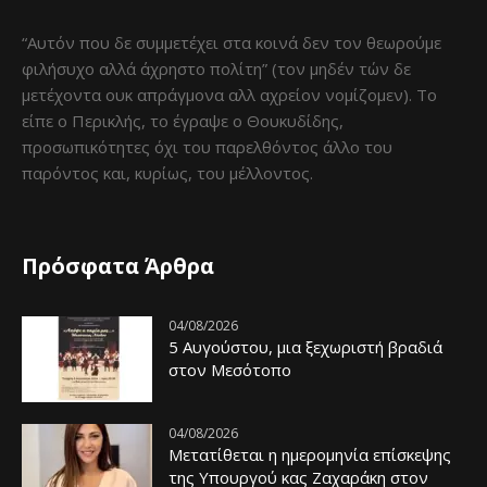
“Αυτόν που δε συμμετέχει στα κοινά δεν τον θεωρούμε
φιλήσυχο αλλά άχρηστο πολίτη” (τον μηδέν τών δε
μετέχοντα ουκ απράγμονα αλλ αχρείον νομίζομεν). Το
είπε ο Περικλής, το έγραψε ο Θουκυδίδης,
προσωπικότητες όχι του παρελθόντος άλλο του
παρόντος και, κυρίως, του μέλλοντος.
Πρόσφατα Άρθρα
04/08/2026
5 Αυγούστου, μια ξεχωριστή βραδιά
στον Μεσότοπο
04/08/2026
Μετατίθεται η ημερομηνία επίσκεψης
της Υπουργού κας Ζαχαράκη στον