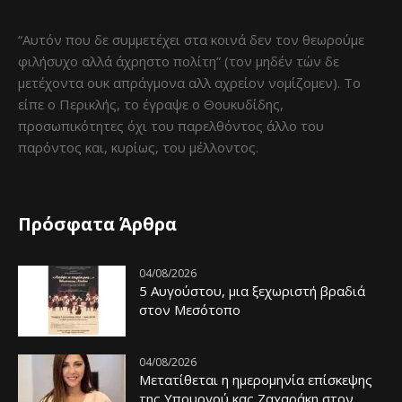
“Αυτόν που δε συμμετέχει στα κοινά δεν τον θεωρούμε
φιλήσυχο αλλά άχρηστο πολίτη” (τον μηδέν τών δε
μετέχοντα ουκ απράγμονα αλλ αχρείον νομίζομεν). Το
είπε ο Περικλής, το έγραψε ο Θουκυδίδης,
προσωπικότητες όχι του παρελθόντος άλλο του
παρόντος και, κυρίως, του μέλλοντος.
Πρόσφατα Άρθρα
04/08/2026
5 Αυγούστου, μια ξεχωριστή βραδιά
στον Μεσότοπο
04/08/2026
Μετατίθεται η ημερομηνία επίσκεψης
της Υπουργού κας Ζαχαράκη στον