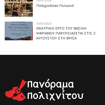
30/07/2026
Πολιχνιάτικο Γειτωνιό
30/07/2026
ΘΕΑΤΡΙΚΟ ΕΡΓΟ ΤΟΥ ΒΑΣΙΛΗ
ΨΑΡΙΑΝΟΥ ΠΑΡΟΥΣΙΑΖΕΤΑΙ ΣΤΙΣ 2
ΑΥΓΟΥΣΤΟΥ ΣΤΗ ΒΡΙΣΑ