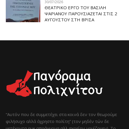
30/07/2026
ΘΕΑΤΡΙΚΟ ΕΡΓΟ ΤΟΥ ΒΑΣΙΛΗ
ΨΑΡΙΑΝΟΥ ΠΑΡΟΥΣΙΑΖΕΤΑΙ ΣΤΙΣ 2
ΑΥΓΟΥΣΤΟΥ ΣΤΗ ΒΡΙΣΑ
“Αυτόν που δε συμμετέχει στα κοινά δεν τον θεωρούμε
φιλήσυχο αλλά άχρηστο πολίτη” (τον μηδέν τών δε
μετέχοντα ουκ απράγμονα αλλ αχρείον νομίζομεν). Το