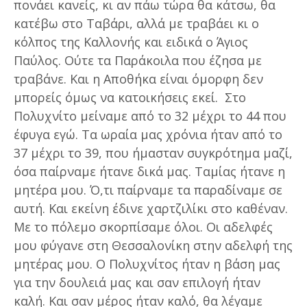
πονάει κανείς, κι αν πάω τώρα θα κάτσω, θα
κατέβω στο Ταβάρι, αλλά με τραβάει κι ο
κόλπος της Καλλονής και ειδικά ο Άγιος
Παύλος. Ούτε τα Παράκοιλα που έζησα με
τραβάνε. Και η Αποθήκα είναι όμορφη δεν
μπορείς όμως να κατοικήσεις εκεί. Στο
Πολυχνίτο μείναμε από το 32 μέχρι το 44 που
έφυγα εγώ. Τα ωραία μας χρόνια ήταν από το
37 μέχρι το 39, που ήμασταν συγκρότημα μαζί,
όσα παίρναμε ήτανε δικά μας. Ταμίας ήτανε η
μητέρα μου. Ό,τι παίρναμε τα παραδίναμε σε
αυτή. Και εκείνη έδινε χαρτζιλίκι στο καθέναν.
Με το πόλεμο σκορπίσαμε όλοι. Οι αδελφές
μου φύγανε στη Θεσσαλονίκη στην αδελφή της
μητέρας μου. Ο Πολυχνίτος ήταν η βάση μας
για την δουλειά μας και σαν επιλογή ήταν
καλή. Και σαν μέρος ήταν καλό, θα λέγαμε