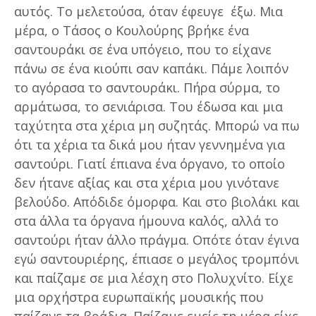
αυτός. Το μελετούσα, όταν έφευγε έξω. Μια
μέρα, ο Τάσος ο Κουλούρης βρήκε ένα
σαντουράκι σε ένα υπόγειο, που το είχανε
πάνω σε ένα κιούπι σαν καπάκι. Πάμε λοιπόν
το αγόρασα το σαντουράκι. Πήρα σύρμα, το
αρμάτωσα, το σενιάρισα. Του έδωσα και μια
ταχύτητα στα χέρια μη συζητάς. Μπορώ να πω
ότι τα χέρια τα δικά μου ήταν γεννημένα για
σαντούρι. Γιατί έπιανα ένα όργανο, το οποίο
δεν ήτανε αξίας και στα χέρια μου γινότανε
βελούδο. Απόδιδε όμορφα. Και στο βιολάκι και
στα άλλα τα όργανα ήμουνα καλός, αλλά το
σαντούρι ήταν άλλο πράγμα. Οπότε όταν έγινα
εγώ σαντουριέρης, έπιασε ο μεγάλος τρομπόνι
και παίζαμε σε μια λέσχη στο Πολυχνίτο. Είχε
μια ορχήστρα ευρωπαϊκής μουσικής που
παίζανε τα βράδια. Παίζαμε εμείς τη μέρα είχε