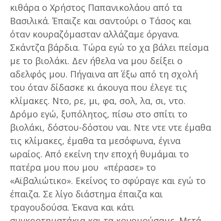
κιθάρα ο Χρήστος Παπανικολάου από τα
Βασιλικά. Έπαιζε και σαντούρι ο Τάσος και
όταν κουραζόμασταν αλλάζαμε όργανα.
Σκάντζα βάρδια. Τώρα εγώ το χα βάλει πείσμα
με το βιολάκι. Δεν ήθελα να μου δείξει ο
αδελφός μου. Πήγαινα απ΄ έξω από τη σχολή
του όταν δίδασκε κι άκουγα που έλεγε τις
κλίμακες. Ντο, ρε, μι, φα, σολ, λα, σι, ντο.
Δρόμο εγώ, ξυπόλητος, πίσω στο σπίτι το
βιολάκι, δόστου-δόστου ναι. Ντε ντε ντε έμαθα
τις κλίμακες, έμαθα τα μεσόφωνα, έγινα
ωραίος. Από εκείνη την εποχή θυμάμαι το
πατέρα μου που μου «πέρασε» το
«Αϊβαλιώτικο». Εκείνος το σφύραγε και εγώ το
έπαιζα. Σε λίγο διάστημα έπαιζα και
τραγουδούσα. Έκανα και κάτι
συγκροτηματάκια και τα κονομούσαμε. Μετά