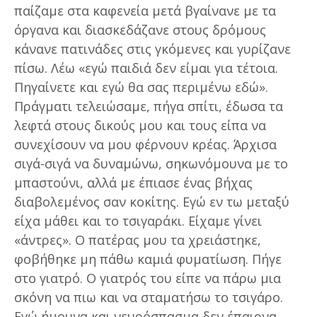
παίζαμε στα καφενεία μετά βγαίνανε με τα
όργανα και διασκεδάζανε στους δρόμους
κάνανε πατινάδες στις γκόμενες και γυρίζανε
πίσω. Λέω «εγώ παιδιά δεν είμαι για τέτοια.
Πηγαίνετε και εγώ θα σας περιμένω εδώ».
Πράγματι τελειώσαμε, πήγα σπίτι, έδωσα τα
λεφτά στους δικούς μου και τους είπα να
συνεχίσουν να μου φέρνουν κρέας. Άρχισα
σιγά-σιγά να δυναμώνω, σηκωνόμουνα με το
μπαστούνι, αλλά με έπιασε ένας βήχας
διαβολεμένος σαν κοκίτης. Εγώ εν τω μεταξύ
είχα μάθει και το τσιγαράκι. Είχαμε γίνει
«άντρες». Ο πατέρας μου τα χρειάστηκε,
φοβήθηκε μη πάθω καμιά φυματίωση. Πήγε
στο γιατρό. Ο γιατρός του είπε να πάρω μια
σκόνη να πιω και να σταματήσω το τσιγάρο.
Εγώ ήμουνα και νευρόσπασμα δεν έπαιρνα