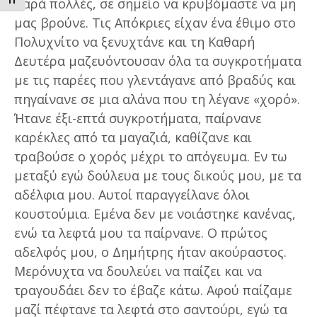
ΕΝΑΛΛΑΓΗ ΜΕΓΕΘΟΥΣ ΓΡΑΜΜΑΤΩΝ
παρά πολλές, σε σημείο να κρυβόμαστε να μη
μας βρούνε. Τις Απόκριες είχαν ένα έθιμο στο
Πολυχνίτο να ξενυχτάνε και τη Καθαρή
Δευτέρα μαζευόντουσαν όλα τα συγκροτήματα
με τις παρέες που γλεντάγανε από βραδύς και
πηγαίνανε σε μια αλάνα που τη λέγανε «χορό».
Ήτανε έξι-επτά συγκροτήματα, παίρνανε
καρέκλες από τα μαγαζιά, καθίζανε και
τραβούσε ο χορός μέχρι το απόγευμα. Εν τω
μεταξύ εγώ δούλευα με τους δικούς μου, με τα
αδέλφια μου. Αυτοί παραγγείλανε όλοι
κουστούμια. Εμένα δεν με νοιάστηκε κανένας,
ενώ τα λεφτά μου τα παίρνανε. Ο πρώτος
αδελφός μου, ο Δημήτρης ήταν ακούραστος.
Μερόνυχτα να δουλεύει να παίζει και να
τραγουδάει δεν το έβαζε κάτω. Αφού παίζαμε
μαζί πέφτανε τα λεφτά στο σαντούρι, εγώ τα