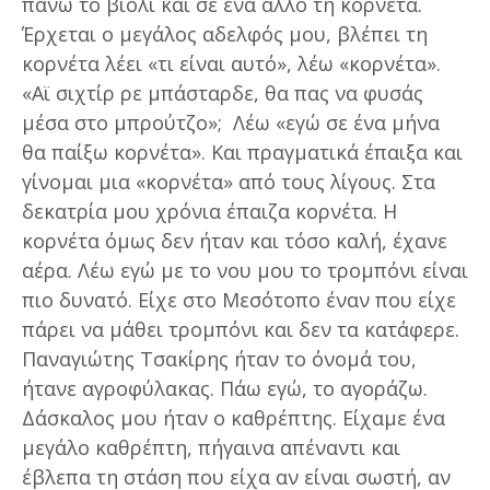
πάνω το βιολί και σε ένα άλλο τη κορνέτα.
Έρχεται ο μεγάλος αδελφός μου, βλέπει τη
κορνέτα λέει «τι είναι αυτό», λέω «κορνέτα».
«Αϊ σιχτίρ ρε μπάσταρδε, θα πας να φυσάς
μέσα στο μπρούτζο»; Λέω «εγώ σε ένα μήνα
θα παίξω κορνέτα». Και πραγματικά έπαιξα και
γίνομαι μια «κορνέτα» από τους λίγους. Στα
δεκατρία μου χρόνια έπαιζα κορνέτα. Η
κορνέτα όμως δεν ήταν και τόσο καλή, έχανε
αέρα. Λέω εγώ με το νου μου το τρομπόνι είναι
πιο δυνατό. Είχε στο Μεσότοπο έναν που είχε
πάρει να μάθει τρομπόνι και δεν τα κατάφερε.
Παναγιώτης Τσακίρης ήταν το όνομά του,
ήτανε αγροφύλακας. Πάω εγώ, το αγοράζω.
Δάσκαλος μου ήταν ο καθρέπτης. Είχαμε ένα
μεγάλο καθρέπτη, πήγαινα απέναντι και
έβλεπα τη στάση που είχα αν είναι σωστή, αν