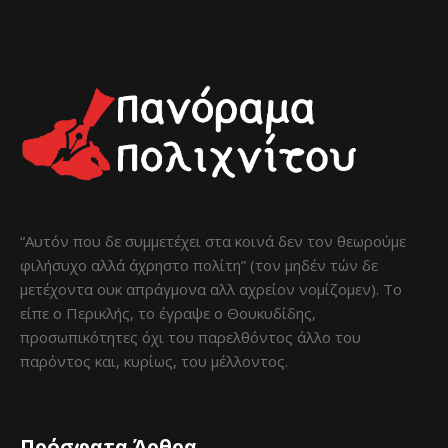
“Αυτόν που δε συμμετέχει στα κοινά δεν τον θεωρούμε
φιλήσυχο αλλά άχρηστο πολίτη” (τον μηδέν τών δε
μετέχοντα ουκ απράγμονα αλλ αχρείον νομίζομεν). Το
είπε ο Περικλής, το έγραψε ο Θουκυδίδης,
προσωπικότητες όχι του παρελθόντος άλλο του
παρόντος και, κυρίως, του μέλλοντος.
Πρόσφατα Άρθρα