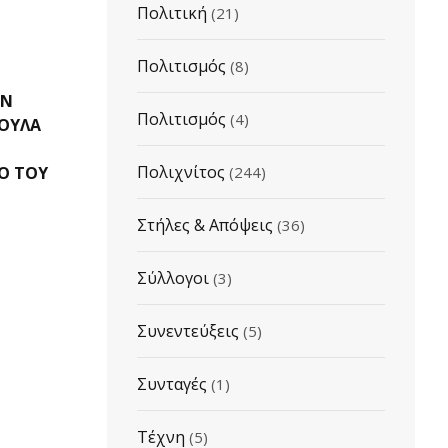
Πολιτική
(21)
02/08/2026
02/08
Πολιτισμός
(8)
Ο ΜΥΘΟΣ ΤΗΣ ΝΥΦΙΔΑΣ…
ΓΙΟΡΤΗ
ΗΝ
Πολιτισμός
(4)
ΚΟΥΛΑ
Πολιχνίτος
Ο ΤOY
(244)
Στήλες & Απόψεις
(36)
Σύλλογοι
(3)
Συνεντεύξεις
(5)
Συνταγές
(1)
Τέχνη
(5)