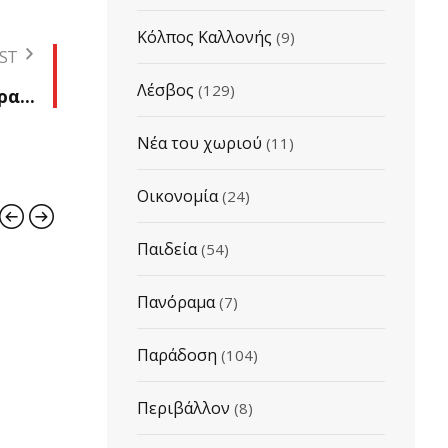
Κόλπος Καλλονής
(9)
ST
Λέσβος
(129)
α...
Νέα του χωριού
(11)
Οικονομία
(24)
Παιδεία
(54)
ΕΚΔΗΛΩΣΕΙΣ
ΠΑΡΑΔΟΣΗ
ΔΙΑ
Πανόραμα
(7)
ΠΟΛΙΧΝΙΤΟΣ
ΠΑΡ
Παράδοση
(104)
Περιβάλλον
(8)