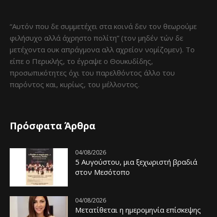
“Αυτόν που δε συμμετέχει στα κοινά δεν τον θεωρούμε
φιλήσυχο αλλά άχρηστο πολίτη” (τον μηδέν τών δε
μετέχοντα ουκ απράγμονα αλλ αχρείον νομίζομεν). Το
είπε ο Περικλής, το έγραψε ο Θουκυδίδης,
προσωπικότητες όχι του παρελθόντος άλλο του
παρόντος και, κυρίως, του μέλλοντος.
Πρόσφατα Άρθρα
04/08/2026
5 Αυγούστου, μια ξεχωριστή βραδιά
στον Μεσότοπο
04/08/2026
Μετατίθεται η ημερομηνία επίσκεψης