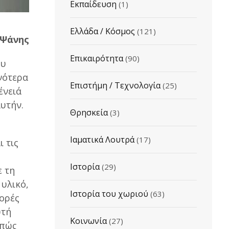
Εκπαίδευση
(1)
Ελλάδα / Κόσμος
(121)
 Ψάνης
Επικαιρότητα
(90)
ου
νότερα
Επιστήμη / Τεχνολογία
(25)
ένειά
αυτήν.
Θρησκεία
(3)
Ιαματικά Λουτρά
(17)
 τις
Ιστορία
(29)
ε τη
υλικό,
Ιστορία του χωριού
(63)
φορές
υτή
Κοινωνία
(27)
 πώς