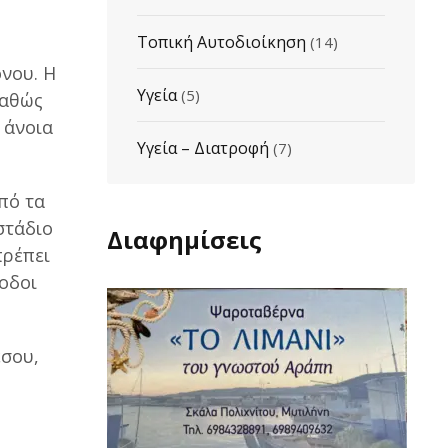
Τοπική Αυτοδιοίκηση
(14)
νου. Η
Υγεία
(5)
καθώς
 άνοια
Υγεία – Διατροφή
(7)
πό τα
στάδιο
Διαφημίσεις
πρέπει
ίοδοι
έσου,