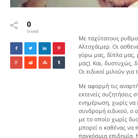
0
SHARE
Με ταχύτατους ρυθμού
Αλτσχάϊμερ. Οι ασθεν
γύρω μας, δίπλα μας, 
μας). Και, δυστυχώς, 
Οι ειδικοί μιλούν για 
Με αφορμή τις αναρτή
εκτενείς συζητήσεις 
ενημέρωση, χωρίς να ε
συνδρομή ειδικού, ο 
με το οποίο χωρίς δυ
μπορεί ο καθένας να 
παγκόσμια επιδημία. Ν