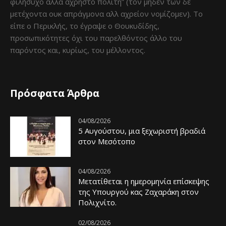
φιλήσυχο αλλά άχρηστο πολίτη” (τον μηδέν τών δε
μετέχοντα ουκ απράγμονα αλλ αχρείον νομίζομεν). Το
είπε ο Περικλής, το έγραψε ο Θουκυδίδης,
προσωπικότητες όχι του παρελθόντος άλλο του
παρόντος και, κυρίως, του μέλλοντος.
Πρόσφατα Άρθρα
04/08/2026
5 Αυγούστου, μια ξεχωριστή βραδιά
στον Μεσότοπο
04/08/2026
Μετατίθεται η ημερομηνία επίσκεψης
της Υπουργού κας Ζαχαράκη στον
Πολιχνίτο.
02/08/2026