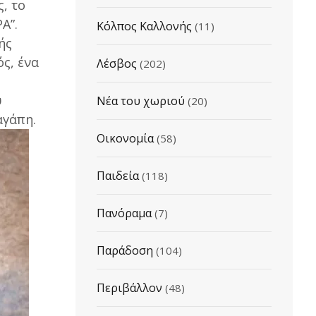
, το
Α”.
Κόλπος Καλλονής
(11)
ής
ός, ένα
Λέσβος
(202)
υ
Νέα του χωριού
(20)
αγάπη.
Οικονομία
(58)
Παιδεία
(118)
Πανόραμα
(7)
Παράδοση
(104)
Περιβάλλον
(48)