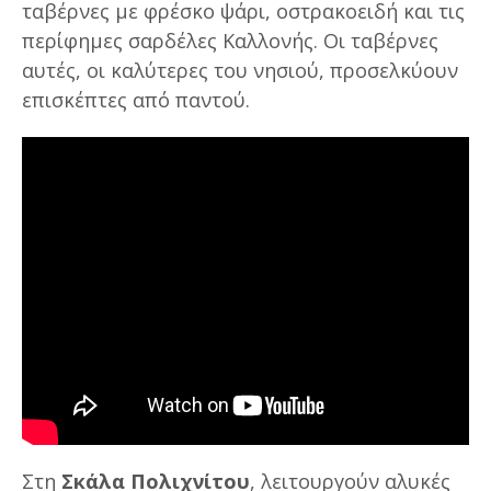
ταβέρνες με φρέσκο ψάρι, οστρακοειδή και τις
περίφημες σαρδέλες Καλλονής. Οι ταβέρνες
αυτές, οι καλύτερες του νησιού, προσελκύουν
επισκέπτες από παντού.
Στη
Σκάλα Πολιχνίτου
, λειτουργούν αλυκές