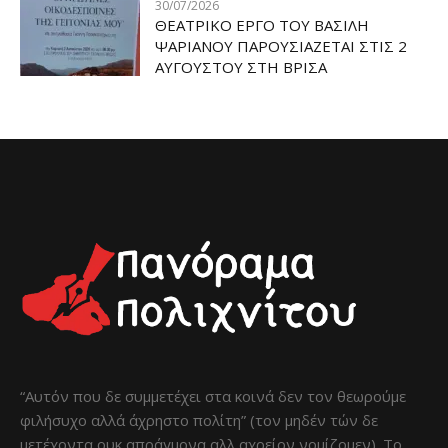
30/07/2026
ΘΕΑΤΡΙΚΟ ΕΡΓΟ ΤΟΥ ΒΑΣΙΛΗ
ΨΑΡΙΑΝΟΥ ΠΑΡΟΥΣΙΑΖΕΤΑΙ ΣΤΙΣ 2
ΑΥΓΟΥΣΤΟΥ ΣΤΗ ΒΡΙΣΑ
“Αυτόν που δε συμμετέχει στα κοινά δεν τον θεωρούμε
φιλήσυχο αλλά άχρηστο πολίτη” (τον μηδέν τών δε
μετέχοντα ουκ απράγμονα αλλ αχρείον νομίζομεν). Το