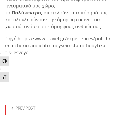
πνευματικό μας χώρο,
το
Πολύκεντρο,
αποτελούν τα τοπόσημά μας
και ολοκληρώνουν την όμορφη εικόνα του
χωριού, ανάμεσα σε όμορφους ανθρώπους.
Πηγή:https://www.travel.gr/experiences/polichnit
ena-chorio-anoichto-moyseio-sta-notiodytika-
tis-lesvoy/
ΕΝΑΛΛΑΓΗ ΥΨΗΛΗΣ ΑΝΤΙΘΕΣΗΣ
ΕΝΑΛΛΑΓΗ ΜΕΓΕΘΟΥΣ ΓΡΑΜΜΑΤΩΝ
PREV POST